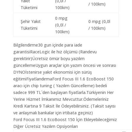
Yakıt
(0,0l /
/ 100km)
Tüketimi
100km)
0 mpg
Şehir Yakıt
0 mpg (0,0l
(0,0l /
Tüketimi
/ 100km)
100km)
Bilgilendirme30 gun içinde para iade
garantisiRaceLogic ile hız ölçümü (Randevu
gerektirir)Ücretsiz ömür boyu yazılım
güncellemeUygun araçlar için yazım öncesi ve sonrası
DYNOİstenirse yakıt ekonomisi için sürüş
eğitimiFiyatlandırmaFord Focus III 1.6 EcoBoost 150
aracı için chip tuning ( Yazılım Güncelleme) bedeli
sadece 999 TL`den başlayan fiyatlarla.Türkiyenin Her
Yerine Hizmet İmkanımız Mevcuttur.Ödemeleriniz
Kredi Kartına 9 Taksit İle Ödeyebilirsiniz. (Taksit sayısı
ve anlaşmalı bankalar için irtibata geçiniz)
Ford Focus III 1.6 EcoBoost 150 İçin Ekleyebileceğimiz
Diğer Ücretsiz Yazılım Opsiyonları