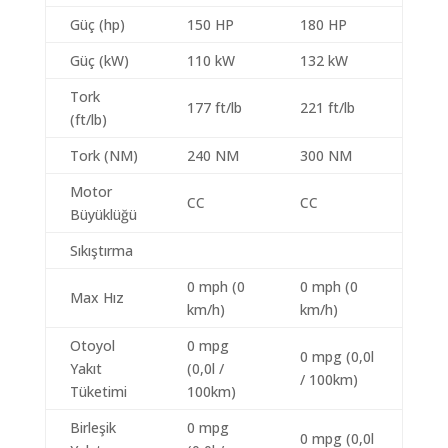
Güç (hp)
150 HP
180 HP
Güç (kW)
110 kW
132 kW
Tork
177 ft/lb
221 ft/lb
(ft/lb)
Tork (NM)
240 NM
300 NM
Motor
CC
CC
Büyüklüğü
Sıkıştırma
0 mph (0
0 mph (0
Max Hız
km/h)
km/h)
Otoyol
0 mpg
0 mpg (0,0l
Yakıt
(0,0l /
/ 100km)
Tüketimi
100km)
Birleşik
0 mpg
0 mpg (0,0l