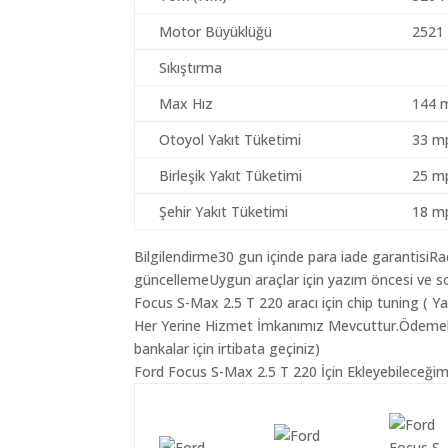
Motor Büyüklüğü
2521
Sıkıştırma
Max Hız
144 
Otoyol Yakıt Tüketimi
33 mp
Birleşik Yakıt Tüketimi
25 mp
Şehir Yakıt Tüketimi
18 mp
Bilgilendirme30 gun içinde para iade garantisiR
güncellemeUygun araçlar için yazım öncesi ve so
Focus S-Max 2.5 T 220 aracı için chip tuning ( Y
Her Yerine Hizmet İmkanımız Mevcuttur.Ödemelerin
bankalar için irtibata geçiniz)
Ford Focus S-Max 2.5 T 220 İçin Ekleyebileceğim