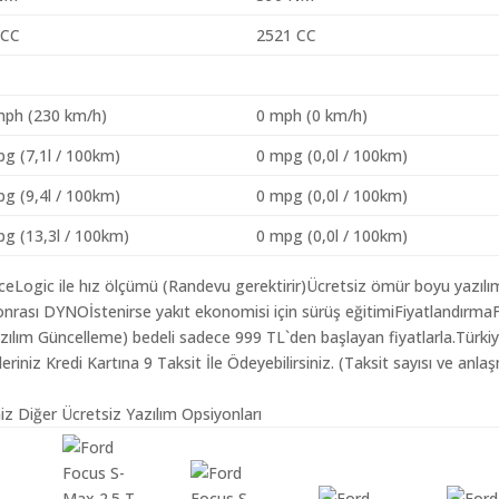
 CC
2521 CC
mph (230 km/h)
0 mph (0 km/h)
g (7,1l / 100km)
0 mpg (0,0l / 100km)
g (9,4l / 100km)
0 mpg (0,0l / 100km)
g (13,3l / 100km)
0 mpg (0,0l / 100km)
aceLogic ile hız ölçümü (Randevu gerektirir)Ücretsiz ömür boyu yazılı
nrası DYNOİstenirse yakıt ekonomisi için sürüş eğitimiFiyatlandırma
azılım Güncelleme) bedeli sadece 999 TL`den başlayan fiyatlarla.Türki
iz Kredi Kartına 9 Taksit İle Ödeyebilirsiniz. (Taksit sayısı ve anlaş
iz Diğer Ücretsiz Yazılım Opsiyonları