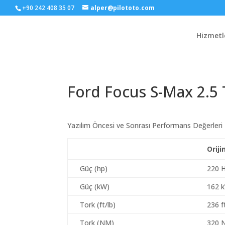
+90 242 408 35 07
alper@pilototo.com
Hizmetl
Ford Focus S-Max 2.5 
Yazılım Öncesi ve Sonrası Performans Değerleri
Oriji
Güç (hp)
220 
Güç (kW)
162 
Tork (ft/lb)
236 f
Tork (NM)
320 