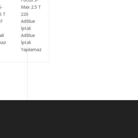
ali
AdBlue
maz
İptali
Yapılamaz