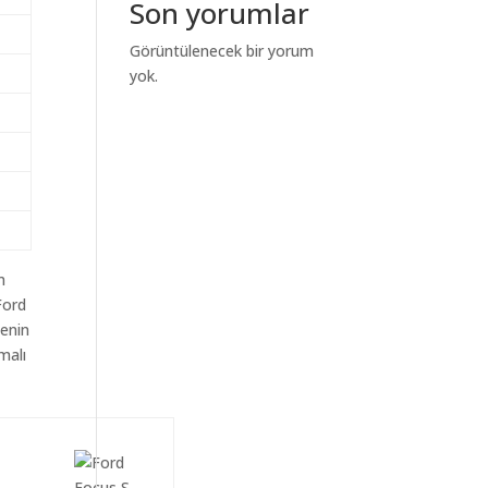
Son yorumlar
Görüntülenecek bir yorum
yok.
m
Ford
yenin
malı