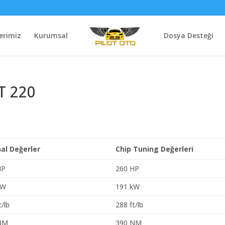
erimiz
Kurumsal
Dosya Desteği
T 220
nal Değerler
Chip Tuning Değerleri
HP
260 HP
kW
191 kW
t/lb
288 ft/lb
NM
390 NM