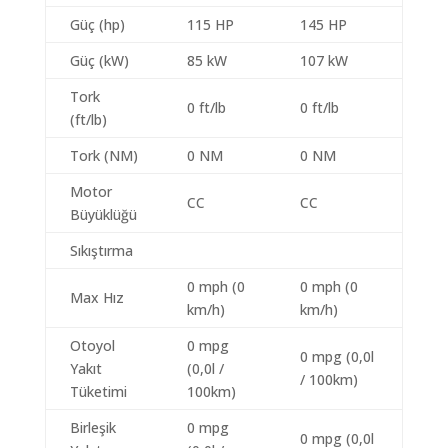
Güç (hp)
115 HP
145 HP
Güç (kW)
85 kW
107 kW
Tork
0 ft/lb
0 ft/lb
(ft/lb)
Tork (NM)
0 NM
0 NM
Motor
CC
CC
Büyüklüğü
Sıkıştırma
0 mph (0
0 mph (0
Max Hız
km/h)
km/h)
Otoyol
0 mpg
0 mpg (0,0l
Yakıt
(0,0l /
/ 100km)
Tüketimi
100km)
Birleşik
0 mpg
0 mpg (0,0l