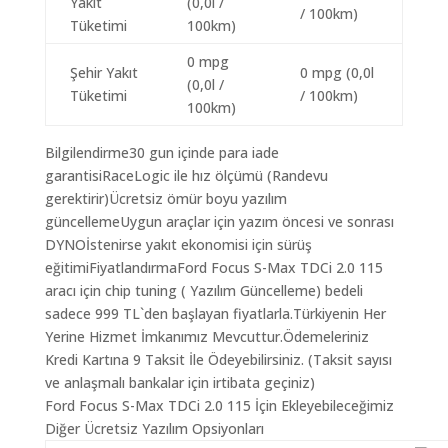
Yakıt
(0,0l /
/ 100km)
Tüketimi
100km)
0 mpg
Şehir Yakıt
0 mpg (0,0l
(0,0l /
Tüketimi
/ 100km)
100km)
Bilgilendirme30 gun içinde para iade
garantisiRaceLogic ile hız ölçümü (Randevu
gerektirir)Ücretsiz ömür boyu yazılım
güncellemeUygun araçlar için yazım öncesi ve sonrası
DYNOİstenirse yakıt ekonomisi için sürüş
eğitimiFiyatlandırmaFord Focus S-Max TDCi 2.0 115
aracı için chip tuning ( Yazılım Güncelleme) bedeli
sadece 999 TL`den başlayan fiyatlarla.Türkiyenin Her
Yerine Hizmet İmkanımız Mevcuttur.Ödemeleriniz
Kredi Kartına 9 Taksit İle Ödeyebilirsiniz. (Taksit sayısı
ve anlaşmalı bankalar için irtibata geçiniz)
Ford Focus S-Max TDCi 2.0 115 İçin Ekleyebileceğimiz
Diğer Ücretsiz Yazılım Opsiyonları