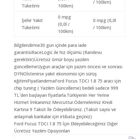
/ 100km)
Tüketimi
100km)
0 mpg
Şehir Yakıt
0 mpg (0,0l
(0,0l /
Tüketimi
/ 100km)
100km)
Bilgilendirme30 gun içinde para iade
garantisiRaceLogic ile hız ölçümü (Randevu
gerektirir)Ücretsiz ömür boyu yazılım
güncellemeUygun araçlar için yazım öncesi ve sonrası
DYNOİstenirse yakıt ekonomisi için sürüş
eğitimiFiyatlandırmaFord Focus TDCI 1.8 75 aracı için
chip tuning ( Yazılım Güncelleme) bedeli sadece 999
TL`den başlayan fiyatlarla.Türkiyenin Her Yerine
Hizmet İmkanımız Mevcuttur.Ödemeleriniz Kredi
Kartına 9 Taksit İle Ödeyebilirsiniz. (Taksit sayısı ve
anlaşmalı bankalar için irtibata geçiniz)
Ford Focus TDCI 1.8 75 İçin Ekleyebileceğimiz Diğer
Ücretsiz Yazılım Opsiyonları