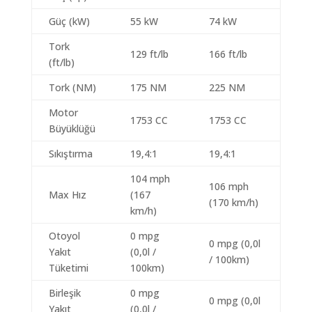
Güç (kW)
55 kW
74 kW
Tork
129 ft/lb
166 ft/lb
(ft/lb)
Tork (NM)
175 NM
225 NM
Motor
1753 CC
1753 CC
Büyüklüğü
Sıkıştırma
19,4:1
19,4:1
104 mph
106 mph
Max Hız
(167
(170 km/h)
km/h)
Otoyol
0 mpg
0 mpg (0,0l
Yakıt
(0,0l /
/ 100km)
Tüketimi
100km)
Birleşik
0 mpg
0 mpg (0,0l
Yakıt
(0,0l /