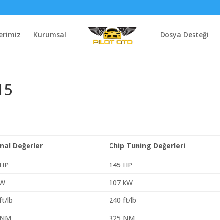
erimiz
Kurumsal
Dosya Desteği
15
inal Değerler
Chip Tuning Değerleri
 HP
145 HP
kW
107 kW
ft/lb
240 ft/lb
 NM
325 NM