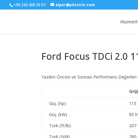
+90 242 408 35 07
alper@pilototo.com
Hizmetl
Ford Focus TDCi 2.0 1
Yazılım Öncesi ve Sonrası Performans Değerleri
Orij
Güç (hp)
115
Güç (kW)
85 
Tork (ft/lb)
207 
Tork (NM)
280