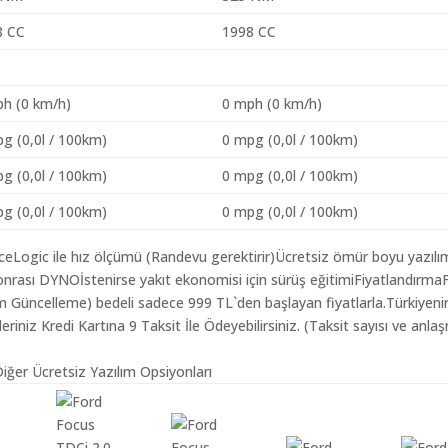
8 CC
1998 CC
h (0 km/h)
0 mph (0 km/h)
g (0,0l / 100km)
0 mpg (0,0l / 100km)
g (0,0l / 100km)
0 mpg (0,0l / 100km)
g (0,0l / 100km)
0 mpg (0,0l / 100km)
aceLogic ile hız ölçümü (Randevu gerektirir)Ücretsiz ömür boyu yazılı
nrası DYNOİstenirse yakıt ekonomisi için sürüş eğitimiFiyatlandırma
lım Güncelleme) bedeli sadece 999 TL`den başlayan fiyatlarla.Türkiyeni
iz Kredi Kartına 9 Taksit İle Ödeyebilirsiniz. (Taksit sayısı ve anlaş
iğer Ücretsiz Yazılım Opsiyonları