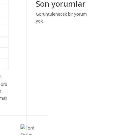
Son yorumlar
Görüntülenecek bir yorum
yok.
m
Ford
n
malı