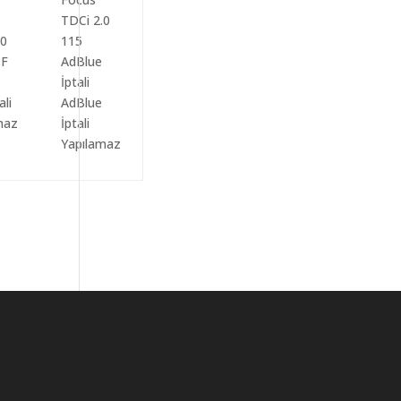
ali
AdBlue
maz
İptali
Yapılamaz