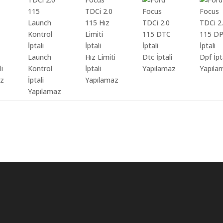
Launch
Hız Limiti
Dtc İptali
Dpf İpt
li
Kontrol
İptali
Yapılamaz
Yapıla
az
İptali
Yapılamaz
Yapılamaz