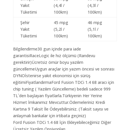
Yakıt
(4,4l /
(4,3l /
Tüketimi
100km)
100km)
Şehir
45 mpg
46 mpg
Yakıt
(5,2l /
(5,1l /
Tüketimi
100km)
100km)
Bilgilendirme30 gun içinde para iade
garantisiRaceLogic ile hız ölçümü (Randevu
gerektirir)Ücretsiz ömür boyu yazılım
güncellemeUygun araçlar için yazım öncesi ve sonrası
DYNOİstenirse yakıt ekonomisi için sürüş
eğitimiFiyatlandırmaFord Fusion TDCi 1.4 68 aracı için
chip tuning ( Yazılım Güncelleme) bedeli sadece 999
TL`den başlayan fiyatlarla.Türkiyenin Her Yerine
Hizmet İmkanımız Mevcuttur.Ödemeleriniz Kredi
Kartına 9 Taksit İle Ödeyebilirsiniz. (Taksit sayısı ve
anlaşmalı bankalar için irtibata geçiniz)
Ford Fusion TDCi 1.4 68 İçin Ekleyebileceğimiz Diğer
Ücretsiz Yazılım Opsiyonları