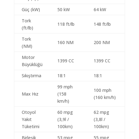
Güç (kW)
50 kW
64 kW
Tork
118 ft/lb
148 ft/lb
(ft/lb)
Tork
160 NM
200 NM
(NM)
Motor
1399 CC
1399 CC
Büyüklüğü
Sıkıştırma
18:1
18:1
99 mph
100 mph
Max Hız
(158
(160 km/h)
km/h)
Otoyol
60 mpg
62 mpg
Yakıt
(3,9l /
(3,8l /
Tüketimi
100km)
100km)
Birleşik
53 mpg
55 mpg