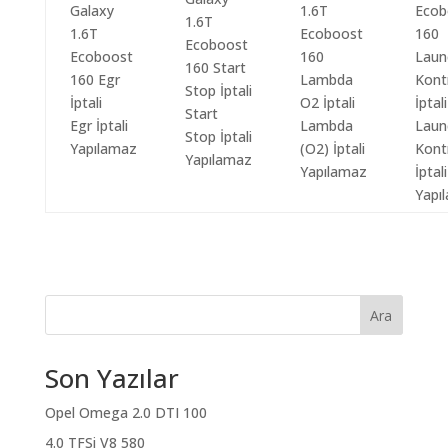
Start
Egr İptali
Lambda
Laun
Stop İptali
Yapılamaz
(O2) İptali
Kont
Yapılamaz
Yapılamaz
İptali
Yapı
Ara
Son Yazılar
Opel Omega 2.0 DTI 100
4.0 TFSi V8 580