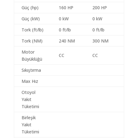
Güç (hp)
160 HP
200 HP
Güç (kW)
0 kW
0 kW
Tork (ft/lb)
0 ft/lb
0 ft/lb
Tork (NM)
240 NM
300 NM
Motor
CC
CC
Büyüklüğü
Sıkıştırma
Max Hız
Otoyol
Yakıt
Tüketimi
Birleşik
Yakıt
Tüketimi