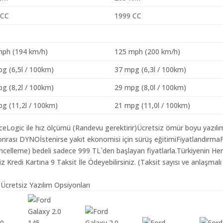
 CC
1999 CC
mph (194 km/h)
125 mph (200 km/h)
g (6,5l / 100km)
37 mpg (6,3l / 100km)
g (8,2l / 100km)
29 mpg (8,0l / 100km)
g (11,2l / 100km)
21 mpg (11,0l / 100km)
aceLogic ile hız ölçümü (Randevu gerektirir)Ücretsiz ömür boyu yazılı
nrası DYNOİstenirse yakıt ekonomisi için sürüş eğitimiFiyatlandırma
Güncelleme) bedeli sadece 999 TL`den başlayan fiyatlarla.Türkiyenin He
redi Kartına 9 Taksit İle Ödeyebilirsiniz. (Taksit sayısı ve anlaşmalı
 Ücretsiz Yazılım Opsiyonları