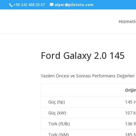
+90 242 408 35 07
alper@pilototo.com
Hizmetl
Ford Galaxy 2.0 145
Yazılım Öncesi ve Sonrası Performans Değerleri
Oriji
Güç (hp)
145 
Güç (kW)
107 
Tork (ft/lb)
136 f
Tork (NM)
185 