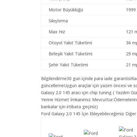
Motor Büyüklüğü
1999
Sıkıştırma
Max Hız
121 
Otoyol Yakıt Tüketimi
36 mp
Birleşik Yakıt Tüketimi
29 mp
Şehir Yakıt Tüketimi
21 mp
Bilgilendirme30 gun içinde para iade garantisiR
güncellemeUygun araçlar için yazım öncesi ve so
Galaxy 2.0 145 aracı için chip tuning ( Yazılım 
Yerine Hizmet İmkanımız Mevcuttur.Ödemeleriniz K
bankalar için irtibata geçiniz)
Ford Galaxy 2.0 145 İçin Ekleyebileceğimiz Diğer