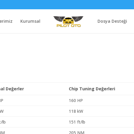
erimiz
Kurumsal
Dosya Desteği
nal Değerler
Chip Tuning Değerleri
HP
160 HP
kW
118 kW
t/lb
151 ft/lb
NM
205 NM