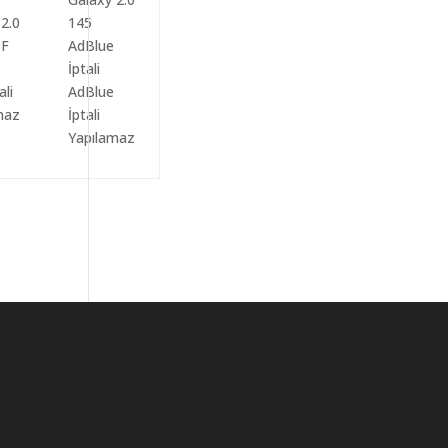
ali
AdBlue
maz
İptali
Yapılamaz