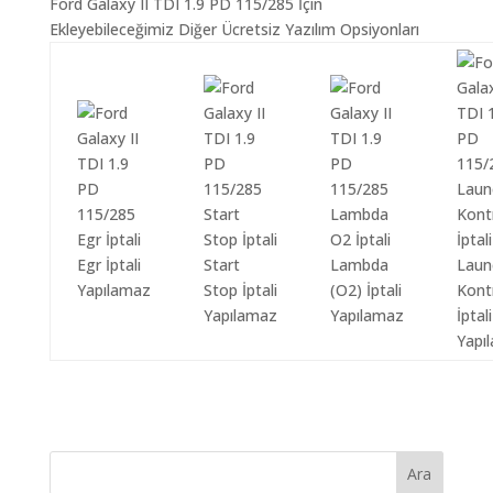
Ford Galaxy II TDI 1.9 PD 115/285 İçin
Ekleyebileceğimiz Diğer Ücretsiz Yazılım Opsiyonları
Egr İptali
Start
Lambda
Laun
Yapılamaz
Stop İptali
(O2) İptali
Kont
Yapılamaz
Yapılamaz
İptali
Yapı
Ara