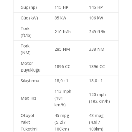
Güç (hp)
115 HP
145 HP
Güç (kW)
85 kW
106 kW
Tork
210 ft/lb
249 ft/lb
(ft/lb)
Tork
285 NM
338 NM
(NM)
Motor
1896 CC
1896 CC
Büyüklüğü
Sıkıştırma
18,0 : 1
18,0 : 1
113 mph
120 mph
Max Hız
(181
(192 km/h)
km/h)
Otoyol
45 mpg
48 mpg
Yakıt
(5,2l /
(4,9l /
Tüketimi
100km)
100km)