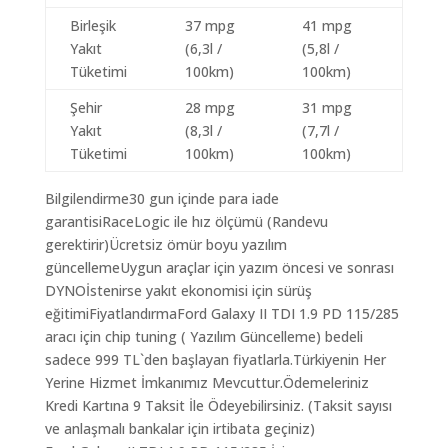
Birleşik
37 mpg
41 mpg
Yakıt
(6,3l /
(5,8l /
Tüketimi
100km)
100km)
Şehir
28 mpg
31 mpg
Yakıt
(8,3l /
(7,7l /
Tüketimi
100km)
100km)
Bilgilendirme30 gun içinde para iade
garantisiRaceLogic ile hız ölçümü (Randevu
gerektirir)Ücretsiz ömür boyu yazılım
güncellemeUygun araçlar için yazım öncesi ve sonrası
DYNOİstenirse yakıt ekonomisi için sürüş
eğitimiFiyatlandırmaFord Galaxy II TDI 1.9 PD 115/285
aracı için chip tuning ( Yazılım Güncelleme) bedeli
sadece 999 TL`den başlayan fiyatlarla.Türkiyenin Her
Yerine Hizmet İmkanımız Mevcuttur.Ödemeleriniz
Kredi Kartına 9 Taksit İle Ödeyebilirsiniz. (Taksit sayısı
ve anlaşmalı bankalar için irtibata geçiniz)