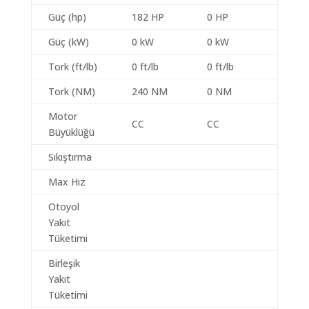
Güç (hp)
182 HP
0 HP
Güç (kW)
0 kW
0 kW
Tork (ft/lb)
0 ft/lb
0 ft/lb
Tork (NM)
240 NM
0 NM
Motor
CC
CC
Büyüklüğü
Sıkıştırma
Max Hız
Otoyol
Yakıt
Tüketimi
Birleşik
Yakıt
Tüketimi