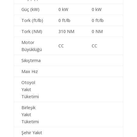
Güç (kW)
0 kW
0 kW
Tork (ft/lb)
0 ft/lb
0 ft/lb
Tork (NM)
310 NM
0 NM
Motor
CC
CC
Büyüklüğü
Sıkıştırma
Max Hız
Otoyol
Yakıt
Tüketimi
Birleşik
Yakıt
Tüketimi
Şehir Yakıt