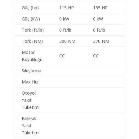
Güç (hp)
115 HP
155 HP
Güç (kW)
0 kW
0 kW
Tork (ft/lb)
0 ft/lb
0 ft/lb
Tork (NM)
300 NM
370 NM
Motor
CC
CC
Büyüklüğü
Sıkıştırma
Max Hız
Otoyol
Yakıt
Tüketimi
Birleşik
Yakıt
Tüketimi