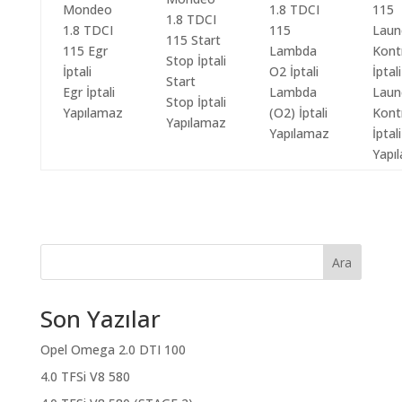
Start
Egr İptali
Lambda
Laun
Stop İptali
Yapılamaz
(O2) İptali
Kont
Yapılamaz
Yapılamaz
İptali
Yapı
Ara
Son Yazılar
Opel Omega 2.0 DTI 100
4.0 TFSi V8 580