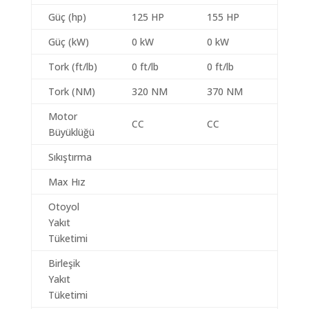
Güç (hp)
125 HP
155 HP
Güç (kW)
0 kW
0 kW
Tork (ft/lb)
0 ft/lb
0 ft/lb
Tork (NM)
320 NM
370 NM
Motor
CC
CC
Büyüklüğü
Sıkıştırma
Max Hız
Otoyol
Yakıt
Tüketimi
Birleşik
Yakıt
Tüketimi