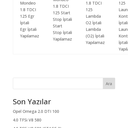
Start
Egr İptali
Lambda
Laun
Stop İptali
Yapılamaz
(O2) İptali
Kont
Yapılamaz
Yapılamaz
İptali
Yapı
Ara
Son Yazılar
Opel Omega 2.0 DTI 100
4.0 TFSi V8 580