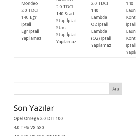
Start
Egr İptali
Lambda
Laun
Stop İptali
Yapılamaz
(O2) İptali
Kont
Yapılamaz
Yapılamaz
İptali
Yapı
Ara
Son Yazılar
Opel Omega 2.0 DTI 100
4.0 TFSi V8 580