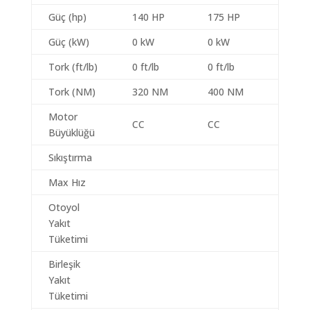
Güç (hp)
140 HP
175 HP
Güç (kW)
0 kW
0 kW
Tork (ft/lb)
0 ft/lb
0 ft/lb
Tork (NM)
320 NM
400 NM
Motor
CC
CC
Büyüklüğü
Sıkıştırma
Max Hız
Otoyol
Yakıt
Tüketimi
Birleşik
Yakıt
Tüketimi