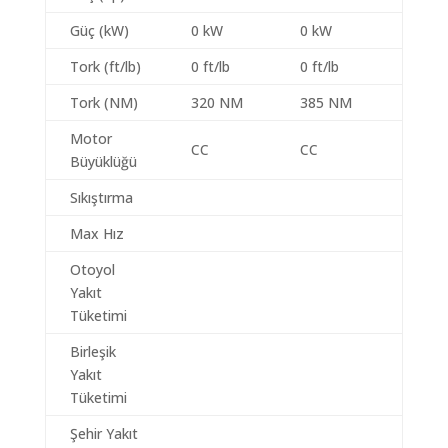
Güç (kW)
0 kW
0 kW
Tork (ft/lb)
0 ft/lb
0 ft/lb
Tork (NM)
320 NM
385 NM
Motor
CC
CC
Büyüklüğü
Sıkıştırma
Max Hız
Otoyol
Yakıt
Tüketimi
Birleşik
Yakıt
Tüketimi
Şehir Yakıt