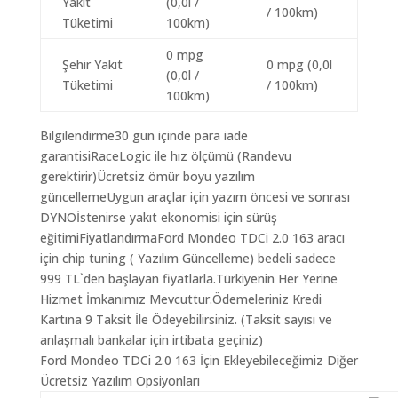
Yakıt
(0,0l /
/ 100km)
Tüketimi
100km)
0 mpg
Şehir Yakıt
0 mpg (0,0l
(0,0l /
Tüketimi
/ 100km)
100km)
Bilgilendirme30 gun içinde para iade
garantisiRaceLogic ile hız ölçümü (Randevu
gerektirir)Ücretsiz ömür boyu yazılım
güncellemeUygun araçlar için yazım öncesi ve sonrası
DYNOİstenirse yakıt ekonomisi için sürüş
eğitimiFiyatlandırmaFord Mondeo TDCi 2.0 163 aracı
için chip tuning ( Yazılım Güncelleme) bedeli sadece
999 TL`den başlayan fiyatlarla.Türkiyenin Her Yerine
Hizmet İmkanımız Mevcuttur.Ödemeleriniz Kredi
Kartına 9 Taksit İle Ödeyebilirsiniz. (Taksit sayısı ve
anlaşmalı bankalar için irtibata geçiniz)
Ford Mondeo TDCi 2.0 163 İçin Ekleyebileceğimiz Diğer
Ücretsiz Yazılım Opsiyonları