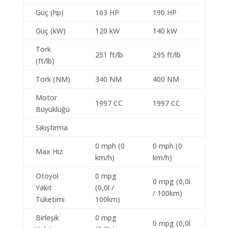
Güç (hp)
163 HP
190 HP
Güç (kW)
120 kW
140 kW
Tork
251 ft/lb
295 ft/lb
(ft/lb)
Tork (NM)
340 NM
400 NM
Motor
1997 CC
1997 CC
Büyüklüğü
Sıkıştırma
0 mph (0
0 mph (0
Max Hız
km/h)
km/h)
Otoyol
0 mpg
0 mpg (0,0l
Yakıt
(0,0l /
/ 100km)
Tüketimi
100km)
Birleşik
0 mpg
0 mpg (0,0l