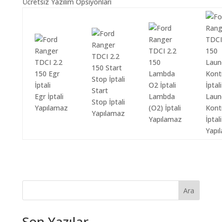
Ücretsiz Yazılım Opsiyonları
Start
Egr İptali
Lambda
Laun
Stop İptali
Yapılamaz
(O2) İptali
Kont
Yapılamaz
Yapılamaz
İptali
Yapı
Ara
Son Yazılar