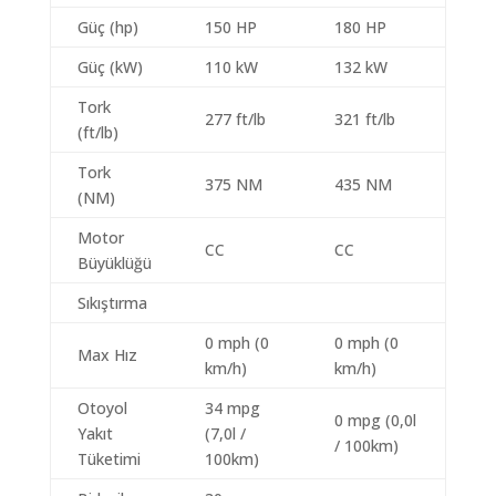
Güç (hp)
150 HP
180 HP
Güç (kW)
110 kW
132 kW
Tork
277 ft/lb
321 ft/lb
(ft/lb)
Tork
375 NM
435 NM
(NM)
Motor
CC
CC
Büyüklüğü
Sıkıştırma
0 mph (0
0 mph (0
Max Hız
km/h)
km/h)
Otoyol
34 mpg
0 mpg (0,0l
Yakıt
(7,0l /
/ 100km)
Tüketimi
100km)