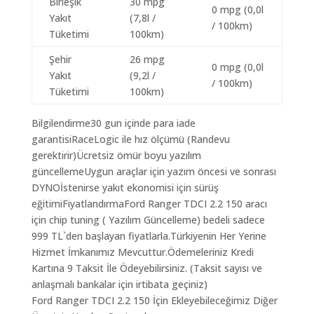
Birleşik
30 mpg
0 mpg (0,0l
Yakıt
(7,8l /
/ 100km)
Tüketimi
100km)
Şehir
26 mpg
0 mpg (0,0l
Yakıt
(9,2l /
/ 100km)
Tüketimi
100km)
Bilgilendirme30 gun içinde para iade
garantisiRaceLogic ile hız ölçümü (Randevu
gerektirir)Ücretsiz ömür boyu yazılım
güncellemeUygun araçlar için yazım öncesi ve sonrası
DYNOİstenirse yakıt ekonomisi için sürüş
eğitimiFiyatlandırmaFord Ranger TDCI 2.2 150 aracı
için chip tuning ( Yazılım Güncelleme) bedeli sadece
999 TL`den başlayan fiyatlarla.Türkiyenin Her Yerine
Hizmet İmkanımız Mevcuttur.Ödemeleriniz Kredi
Kartına 9 Taksit İle Ödeyebilirsiniz. (Taksit sayısı ve
anlaşmalı bankalar için irtibata geçiniz)
Ford Ranger TDCI 2.2 150 İçin Ekleyebileceğimiz Diğer