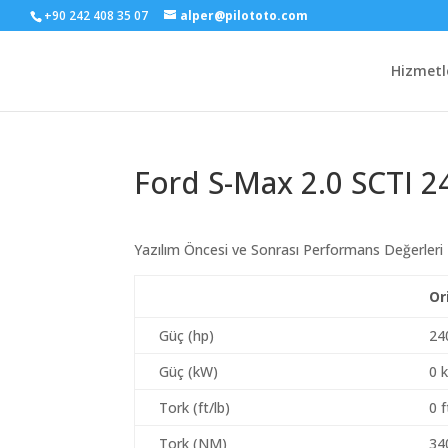
+90 242 408 35 07
alper@pilototo.com
Hizmetl
Ford S-Max 2.0 SCTI 2
Yazılım Öncesi ve Sonrası Performans Değerleri
Or
Güç (hp)
24
Güç (kW)
0 
Tork (ft/lb)
0 f
Tork (NM)
34