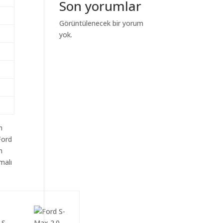
Son yorumlar
Görüntülenecek bir yorum
yok.
m
Ford
n
malı