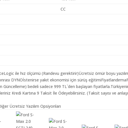
CC
aceLogic ile hız ölçümü (Randevu gerektirir)Ücretsiz ömür boyu yazılı
nrası DYNOİstenirse yakıt ekonomisi için sürüş eğitimiFiyatlandırma
lım Güncelleme) bedeli sadece 999 TL`den başlayan fiyatlarla.Türkiyeni
iz Kredi Kartına 9 Taksit İle Ödeyebilirsiniz. (Taksit sayısı ve anlaş
iğer Ücretsiz Yazılım Opsiyonları