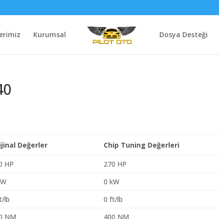
erimiz
Kurumsal
Dosya Desteği
40
ijinal Değerler
Chip Tuning Değerleri
0 HP
270 HP
kW
0 kW
t/lb
0 ft/lb
0 NM
400 NM