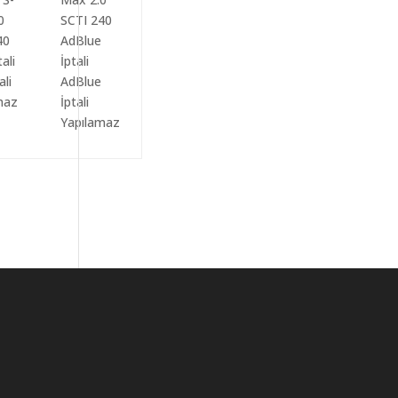
ali
AdBlue
maz
İptali
Yapılamaz