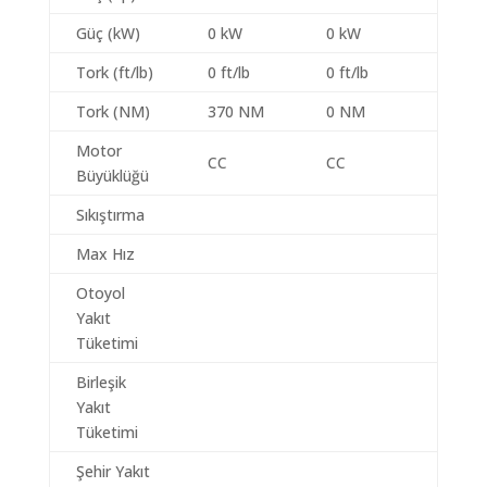
Güç (kW)
0 kW
0 kW
Tork (ft/lb)
0 ft/lb
0 ft/lb
Tork (NM)
370 NM
0 NM
Motor
CC
CC
Büyüklüğü
Sıkıştırma
Max Hız
Otoyol
Yakıt
Tüketimi
Birleşik
Yakıt
Tüketimi
Şehir Yakıt