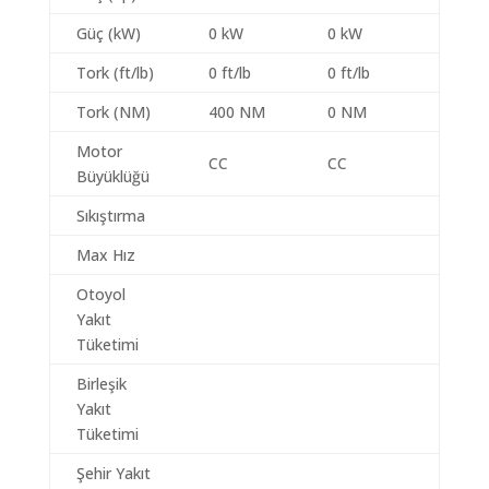
Güç (kW)
0 kW
0 kW
Tork (ft/lb)
0 ft/lb
0 ft/lb
Tork (NM)
400 NM
0 NM
Motor
CC
CC
Büyüklüğü
Sıkıştırma
Max Hız
Otoyol
Yakıt
Tüketimi
Birleşik
Yakıt
Tüketimi
Şehir Yakıt