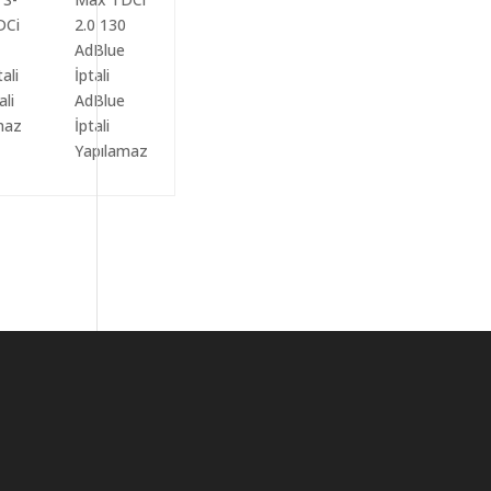
ali
AdBlue
maz
İptali
Yapılamaz