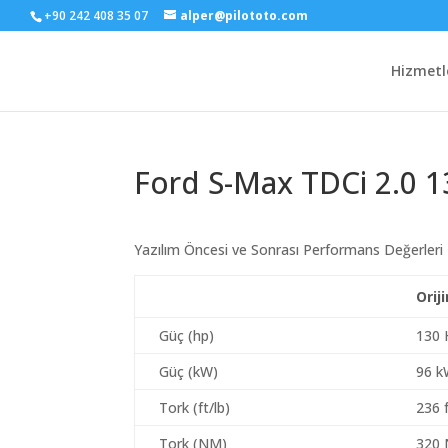
+90 242 408 35 07
alper@pilototo.com
Hizmetl
Ford S-Max TDCi 2.0 1
Yazılım Öncesi ve Sonrası Performans Değerleri
Orij
Güç (hp)
130 
Güç (kW)
96 
Tork (ft/lb)
236 f
Tork (NM)
320