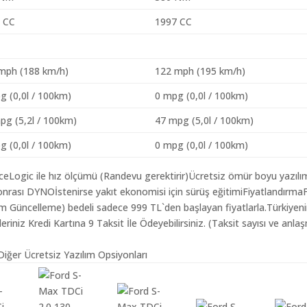
 CC
1997 CC
mph (188 km/h)
122 mph (195 km/h)
g (0,0l / 100km)
0 mpg (0,0l / 100km)
pg (5,2l / 100km)
47 mpg (5,0l / 100km)
g (0,0l / 100km)
0 mpg (0,0l / 100km)
aceLogic ile hız ölçümü (Randevu gerektirir)Ücretsiz ömür boyu yazılı
nrası DYNOİstenirse yakıt ekonomisi için sürüş eğitimiFiyatlandırma
lım Güncelleme) bedeli sadece 999 TL`den başlayan fiyatlarla.Türkiyen
iz Kredi Kartına 9 Taksit İle Ödeyebilirsiniz. (Taksit sayısı ve anlaş
iğer Ücretsiz Yazılım Opsiyonları