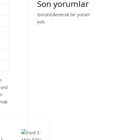
Son yorumlar
Görüntülenecek bir yorum
yok.
m
Ford
in
malı