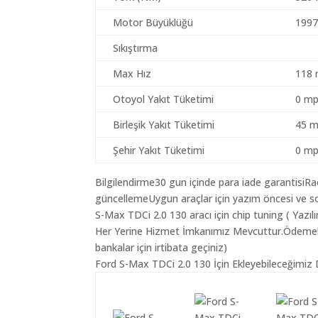
Motor Büyüklüğü
1997
Sıkıştırma
Max Hız
118 
Otoyol Yakıt Tüketimi
0 mp
Birleşik Yakıt Tüketimi
45 m
Şehir Yakıt Tüketimi
0 mp
Bilgilendirme30 gun içinde para iade garantisiR
güncellemeUygun araçlar için yazım öncesi ve so
S-Max TDCi 2.0 130 aracı için chip tuning ( Yazı
Her Yerine Hizmet İmkanımız Mevcuttur.Ödemelerin
bankalar için irtibata geçiniz)
Ford S-Max TDCi 2.0 130 İçin Ekleyebileceğimiz D