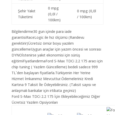
0 mpg
Şehir Yakıt
0 mpg (0,0l
(0,0l /
Tüketimi
/ 100km)
100km)
Bilgilendirme30 gun içinde para iade
garantisiRaceLogic ile hız ölçümü (Randevu
gerektirir)Ücretsiz ömür boyu yazılım
güncellemeUygun araçlar için yazım öncesi ve sonrası
DYNOİstenirse yakıt ekonomisi için sürüş
eğitimiFiyatlandırmaFord S-Max TDCi 2.2 175 aracı için
chip tuning ( Yazılım Güncelleme) bedeli sadece 999
TL`den başlayan fiyatlarla.Türkiyenin Her Yerine
Hizmet İmkanımız Mevcuttur.Ödemeleriniz Kredi
Kartına 9 Taksit İle Ödeyebilirsiniz. (Taksit sayısı ve
anlaşmalı bankalar için irtibata geçiniz)
Ford S-Max TDCi 2.2 175 İçin Ekleyebileceğimiz Diğer
Ücretsiz Yazılım Opsiyonları