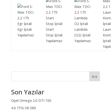
Egr İptali
Start
Lambda
Laun
Yapılamaz
Stop İptali
(O2) İptali
Kont
Yapılamaz
Yapılamaz
İptali
Yapı
Ara
Son Yazılar
Opel Omega 2.0 DTI 100
4.0 TFSi V8 580