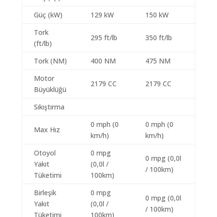
Güç (kW)
129 kW
150 kW
Tork
295 ft/lb
350 ft/lb
(ft/lb)
Tork (NM)
400 NM
475 NM
Motor
2179 CC
2179 CC
Büyüklüğü
Sıkıştırma
0 mph (0
0 mph (0
Max Hız
km/h)
km/h)
Otoyol
0 mpg
0 mpg (0,0l
Yakıt
(0,0l /
/ 100km)
Tüketimi
100km)
Birleşik
0 mpg
0 mpg (0,0l
Yakıt
(0,0l /
/ 100km)
Tüketimi
100km)