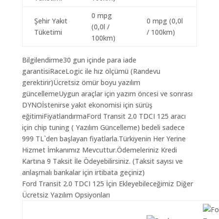
0 mpg
Şehir Yakıt
0 mpg (0,0l
(0,0l /
Tüketimi
/ 100km)
100km)
Bilgilendirme30 gun içinde para iade
garantisiRaceLogic ile hız ölçümü (Randevu
gerektirir)Ücretsiz ömür boyu yazılım
güncellemeUygun araçlar için yazım öncesi ve sonrası
DYNOİstenirse yakıt ekonomisi için sürüş
eğitimiFiyatlandırmaFord Transit 2.0 TDCI 125 aracı
için chip tuning ( Yazılım Güncelleme) bedeli sadece
999 TL`den başlayan fiyatlarla.Türkiyenin Her Yerine
Hizmet İmkanımız Mevcuttur.Ödemeleriniz Kredi
Kartına 9 Taksit İle Ödeyebilirsiniz. (Taksit sayısı ve
anlaşmalı bankalar için irtibata geçiniz)
Ford Transit 2.0 TDCI 125 İçin Ekleyebileceğimiz Diğer
Ücretsiz Yazılım Opsiyonları