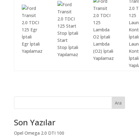
Start
Egr İptali
Lambda
Laun
Stop İptali
Yapılamaz
(O2) İptali
Kont
Yapılamaz
Yapılamaz
İptali
Yapı
Ara
Son Yazılar
Opel Omega 2.0 DTI 100