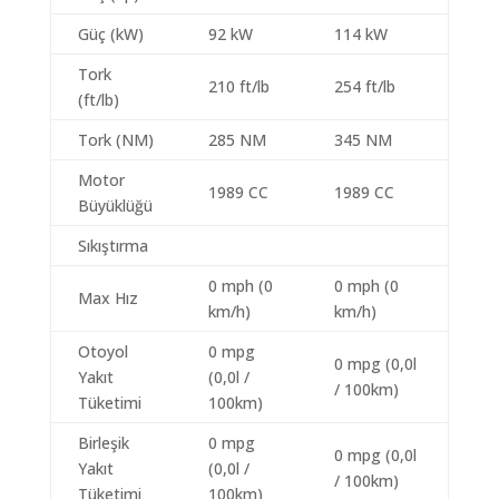
Güç (kW)
92 kW
114 kW
Tork
210 ft/lb
254 ft/lb
(ft/lb)
Tork (NM)
285 NM
345 NM
Motor
1989 CC
1989 CC
Büyüklüğü
Sıkıştırma
0 mph (0
0 mph (0
Max Hız
km/h)
km/h)
Otoyol
0 mpg
0 mpg (0,0l
Yakıt
(0,0l /
/ 100km)
Tüketimi
100km)
Birleşik
0 mpg
0 mpg (0,0l
Yakıt
(0,0l /
/ 100km)
Tüketimi
100km)