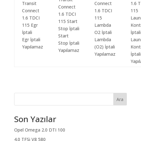
Start
Egr İptali
Lambda
Laun
Stop İptali
Yapılamaz
(O2) İptali
Kont
Yapılamaz
Yapılamaz
İptali
Yapı
Ara
Son Yazılar
Opel Omega 2.0 DTI 100
4.0 TFSi V8 580