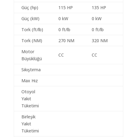
Güç (hp)
115 HP
135 HP
Güç (kW)
0 kW
0 kW
Tork (ft/lb)
0 ft/lb
0 ft/lb
Tork (NM)
270 NM
320 NM
Motor
CC
CC
Büyüklüğü
Sıkıştırma
Max Hız
Otoyol
Yakıt
Tüketimi
Birleşik
Yakıt
Tüketimi