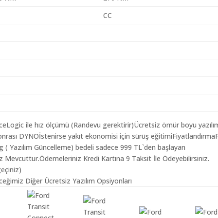
CC
aceLogic ile hız ölçümü (Randevu gerektirir)Ücretsiz ömür boyu yazılı
nrası DYNOİstenirse yakıt ekonomisi için sürüş eğitimiFiyatlandırma
ing ( Yazılım Güncelleme) bedeli sadece 999 TL`den başlayan
z Mevcuttur.Ödemeleriniz Kredi Kartına 9 Taksit İle Ödeyebilirsiniz.
geçiniz)
ceğimiz Diğer Ücretsiz Yazılım Opsiyonları