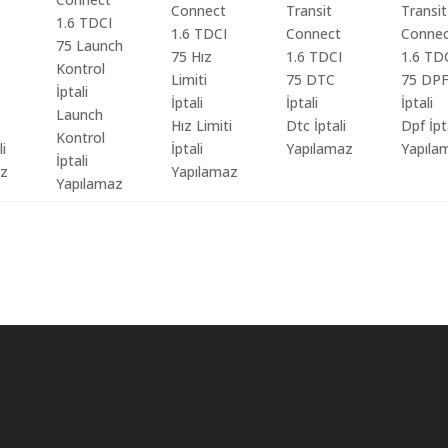
Launch
Hız Limiti
Dtc İptali
Dpf İpt
Kontrol
li
İptali
Yapılamaz
Yapıla
İptali
az
Yapılamaz
Yapılamaz