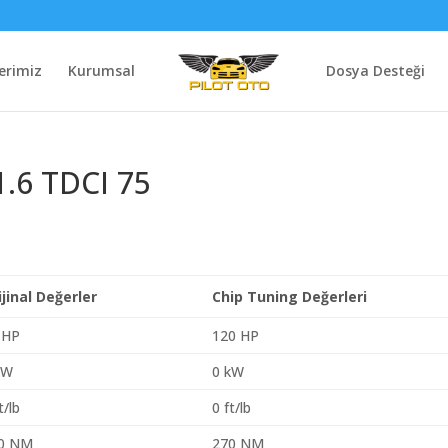
erimiz
Kurumsal
Dosya Desteği
1.6 TDCI 75
ijinal Değerler
Chip Tuning Değerleri
 HP
120 HP
kW
0 kW
t/lb
0 ft/lb
0 NM
270 NM