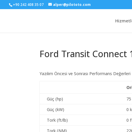
+90 242 408 35 07
alper@pilototo.com
Hizmetl
Ford Transit Connect 
Yazılım Öncesi ve Sonrası Performans Değerleri
Or
Güç (hp)
75
Güç (kW)
0 
Tork (ft/lb)
0 f
Tork (NM)
22