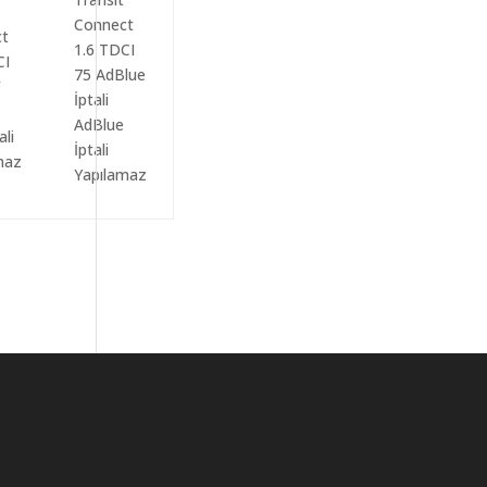
AdBlue
ali
İptali
maz
Yapılamaz