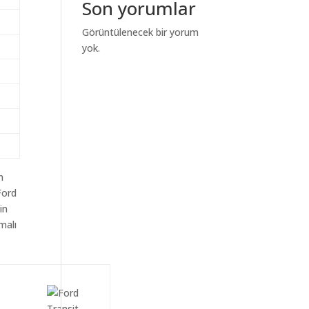
Son yorumlar
Görüntülenecek bir yorum
yok.
m
Ford
in
malı