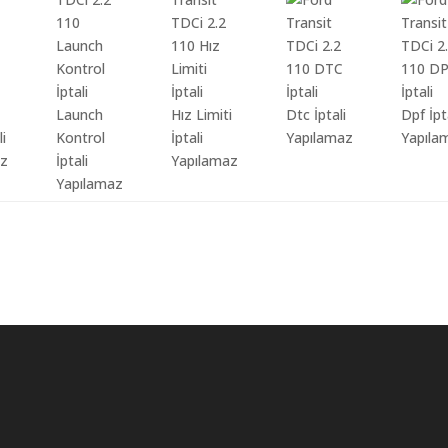
Launch
Hız Limiti
Dtc İptali
Dpf İpt
li
Kontrol
İptali
Yapılamaz
Yapıla
az
İptali
Yapılamaz
Yapılamaz