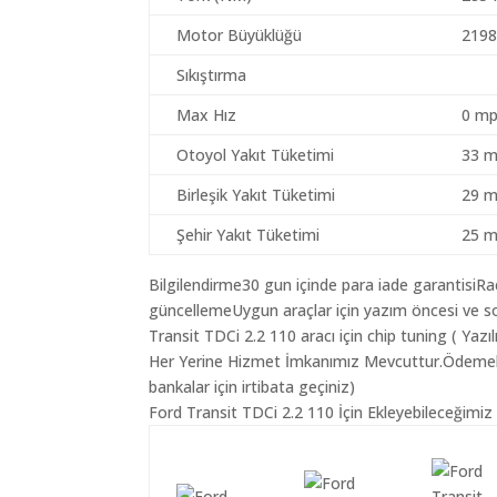
Motor Büyüklüğü
2198
Sıkıştırma
Max Hız
0 mp
Otoyol Yakıt Tüketimi
33 m
Birleşik Yakıt Tüketimi
29 m
Şehir Yakıt Tüketimi
25 m
Bilgilendirme30 gun içinde para iade garantisiR
güncellemeUygun araçlar için yazım öncesi ve so
Transit TDCi 2.2 110 aracı için chip tuning ( Yaz
Her Yerine Hizmet İmkanımız Mevcuttur.Ödemelerin
bankalar için irtibata geçiniz)
Ford Transit TDCi 2.2 110 İçin Ekleyebileceğimiz