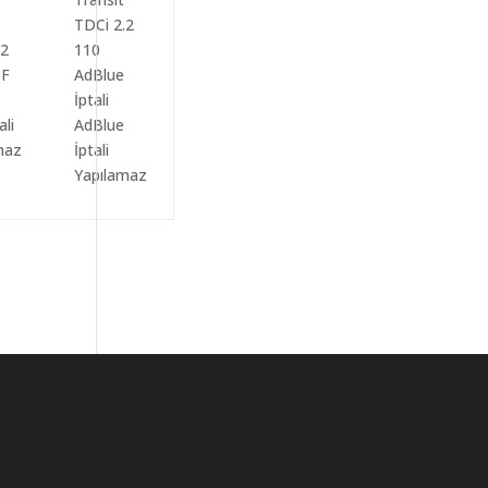
ali
AdBlue
maz
İptali
Yapılamaz