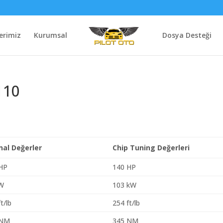
erimiz
Kurumsal
Dosya Desteği
110
inal Değerler
Chip Tuning Değerleri
HP
140 HP
kW
103 kW
t/lb
254 ft/lb
 NM
345 NM