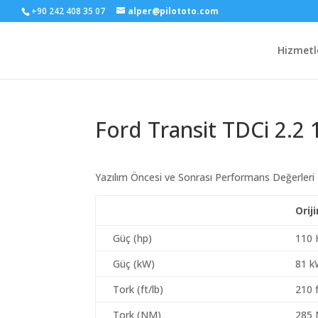
+90 242 408 35 07
alper@pilototo.com
Hizmetl
Ford Transit TDCi 2.2 
Yazılım Öncesi ve Sonrası Performans Değerleri
Orij
Güç (hp)
110 
Güç (kW)
81 
Tork (ft/lb)
210 f
Tork (NM)
285