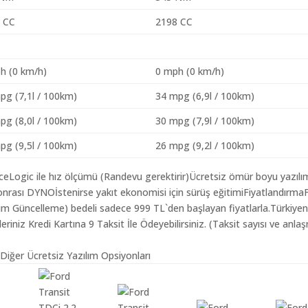
 CC
2198 CC
h (0 km/h)
0 mph (0 km/h)
pg (7,1l / 100km)
34 mpg (6,9l / 100km)
pg (8,0l / 100km)
30 mpg (7,9l / 100km)
pg (9,5l / 100km)
26 mpg (9,2l / 100km)
aceLogic ile hız ölçümü (Randevu gerektirir)Ücretsiz ömür boyu yazılı
nrası DYNOİstenirse yakıt ekonomisi için sürüş eğitimiFiyatlandırma
ılım Güncelleme) bedeli sadece 999 TL`den başlayan fiyatlarla.Türkiyen
iz Kredi Kartına 9 Taksit İle Ödeyebilirsiniz. (Taksit sayısı ve anlaş
 Diğer Ücretsiz Yazılım Opsiyonları