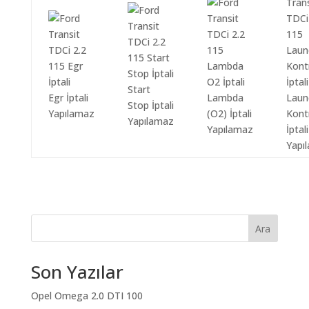
Start
Egr İptali
Lambda
Laun
Stop İptali
Yapılamaz
(O2) İptali
Kont
Yapılamaz
Yapılamaz
İptali
Yapı
Ara
Son Yazılar
Opel Omega 2.0 DTI 100