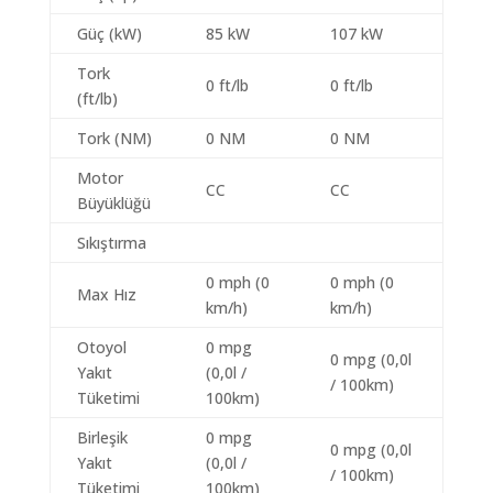
Güç (kW)
85 kW
107 kW
Tork
0 ft/lb
0 ft/lb
(ft/lb)
Tork (NM)
0 NM
0 NM
Motor
CC
CC
Büyüklüğü
Sıkıştırma
0 mph (0
0 mph (0
Max Hız
km/h)
km/h)
Otoyol
0 mpg
0 mpg (0,0l
Yakıt
(0,0l /
/ 100km)
Tüketimi
100km)
Birleşik
0 mpg
0 mpg (0,0l
Yakıt
(0,0l /
/ 100km)
Tüketimi
100km)