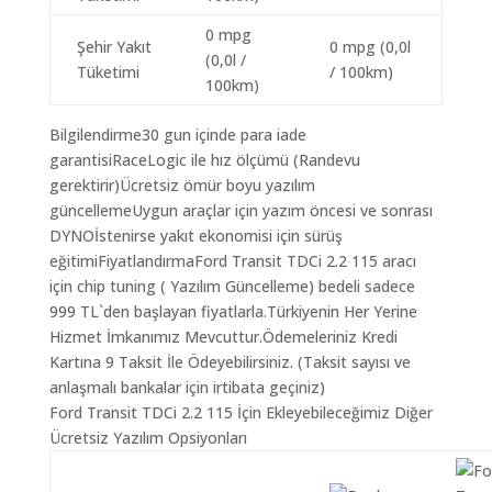
0 mpg
Şehir Yakıt
0 mpg (0,0l
(0,0l /
Tüketimi
/ 100km)
100km)
Bilgilendirme30 gun içinde para iade
garantisiRaceLogic ile hız ölçümü (Randevu
gerektirir)Ücretsiz ömür boyu yazılım
güncellemeUygun araçlar için yazım öncesi ve sonrası
DYNOİstenirse yakıt ekonomisi için sürüş
eğitimiFiyatlandırmaFord Transit TDCi 2.2 115 aracı
için chip tuning ( Yazılım Güncelleme) bedeli sadece
999 TL`den başlayan fiyatlarla.Türkiyenin Her Yerine
Hizmet İmkanımız Mevcuttur.Ödemeleriniz Kredi
Kartına 9 Taksit İle Ödeyebilirsiniz. (Taksit sayısı ve
anlaşmalı bankalar için irtibata geçiniz)
Ford Transit TDCi 2.2 115 İçin Ekleyebileceğimiz Diğer
Ücretsiz Yazılım Opsiyonları