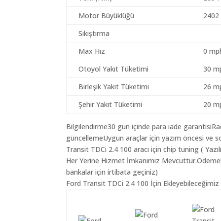
Motor Büyüklüğü
2402
Sıkıştırma
Max Hız
0 mp
Otoyol Yakıt Tüketimi
30 mp
Birleşik Yakıt Tüketimi
26 mp
Şehir Yakıt Tüketimi
20 mp
Bilgilendirme30 gun içinde para iade garantisiR
güncellemeUygun araçlar için yazım öncesi ve so
Transit TDCi 2.4 100 aracı için chip tuning ( Yaz
Her Yerine Hizmet İmkanımız Mevcuttur.Ödemelerin
bankalar için irtibata geçiniz)
Ford Transit TDCi 2.4 100 İçin Ekleyebileceğimiz