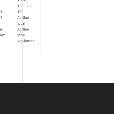
ali
AdBlue
maz
İptali
Yapılamaz