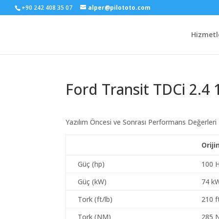
+90 242 408 35 07
alper@pilototo.com
Hizmetl
Ford Transit TDCi 2.4 
Yazılım Öncesi ve Sonrası Performans Değerleri
Oriji
Güç (hp)
100 
Güç (kW)
74 k
Tork (ft/lb)
210 f
Tork (NM)
285 