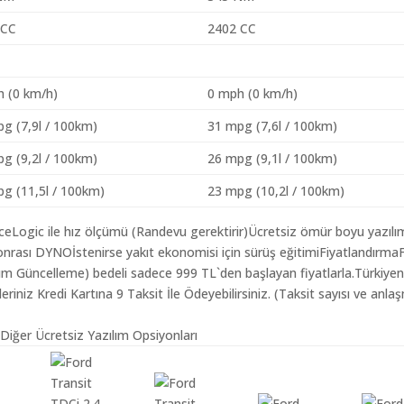
 CC
2402 CC
h (0 km/h)
0 mph (0 km/h)
g (7,9l / 100km)
31 mpg (7,6l / 100km)
g (9,2l / 100km)
26 mpg (9,1l / 100km)
g (11,5l / 100km)
23 mpg (10,2l / 100km)
aceLogic ile hız ölçümü (Randevu gerektirir)Ücretsiz ömür boyu yazılı
nrası DYNOİstenirse yakıt ekonomisi için sürüş eğitimiFiyatlandırma
ılım Güncelleme) bedeli sadece 999 TL`den başlayan fiyatlarla.Türkiyen
iz Kredi Kartına 9 Taksit İle Ödeyebilirsiniz. (Taksit sayısı ve anlaş
 Diğer Ücretsiz Yazılım Opsiyonları