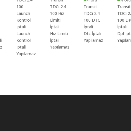
Launch
Hız Limiti
Dtc İptali
Dpf İpt
li
Kontrol
İptali
Yapılamaz
Yapıla
az
İptali
Yapılamaz
Yapılamaz