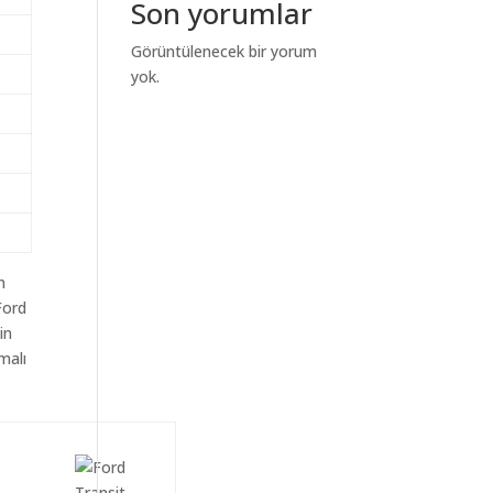
Son yorumlar
Görüntülenecek bir yorum
yok.
m
Ford
in
malı