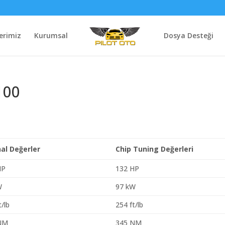
erimiz
Kurumsal
Dosya Desteği
100
nal Değerler
Chip Tuning Değerleri
HP
132 HP
W
97 kW
t/lb
254 ft/lb
NM
345 NM