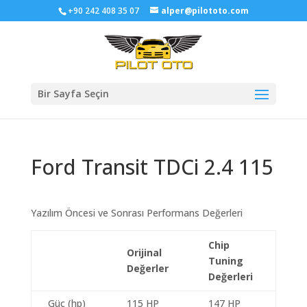
+90 242 408 35 07
alper@pilototo.com
Bir Sayfa Seçin
Ford Transit TDCi 2.4 115
Yazılım Öncesi ve Sonrası Performans Değerleri
Chip
Orijinal
Tuning
Değerler
Değerleri
Güç (hp)
115 HP
147 HP