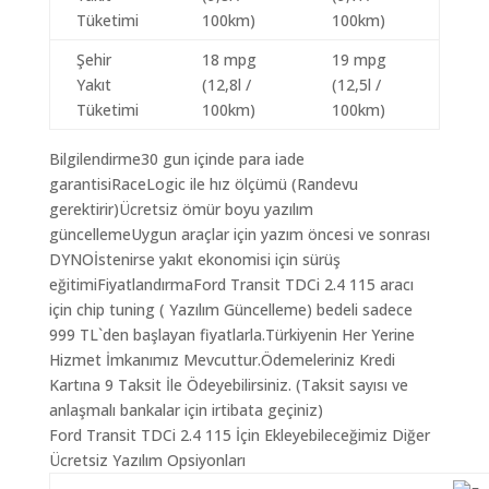
Tüketimi
100km)
100km)
Şehir
18 mpg
19 mpg
Yakıt
(12,8l /
(12,5l /
Tüketimi
100km)
100km)
Bilgilendirme30 gun içinde para iade
garantisiRaceLogic ile hız ölçümü (Randevu
gerektirir)Ücretsiz ömür boyu yazılım
güncellemeUygun araçlar için yazım öncesi ve sonrası
DYNOİstenirse yakıt ekonomisi için sürüş
eğitimiFiyatlandırmaFord Transit TDCi 2.4 115 aracı
için chip tuning ( Yazılım Güncelleme) bedeli sadece
999 TL`den başlayan fiyatlarla.Türkiyenin Her Yerine
Hizmet İmkanımız Mevcuttur.Ödemeleriniz Kredi
Kartına 9 Taksit İle Ödeyebilirsiniz. (Taksit sayısı ve
anlaşmalı bankalar için irtibata geçiniz)
Ford Transit TDCi 2.4 115 İçin Ekleyebileceğimiz Diğer
Ücretsiz Yazılım Opsiyonları