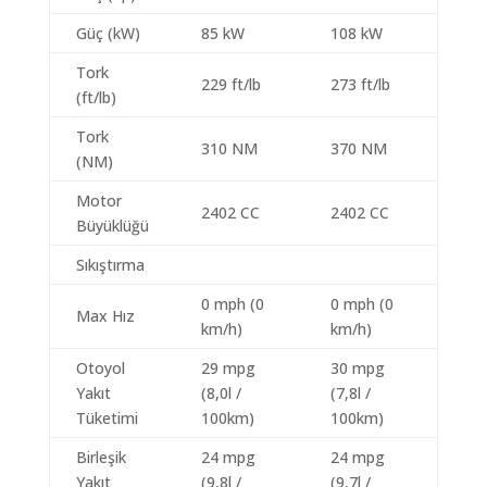
Güç (kW)
85 kW
108 kW
Tork
229 ft/lb
273 ft/lb
(ft/lb)
Tork
310 NM
370 NM
(NM)
Motor
2402 CC
2402 CC
Büyüklüğü
Sıkıştırma
0 mph (0
0 mph (0
Max Hız
km/h)
km/h)
Otoyol
29 mpg
30 mpg
Yakıt
(8,0l /
(7,8l /
Tüketimi
100km)
100km)
Birleşik
24 mpg
24 mpg
Yakıt
(9,8l /
(9,7l /