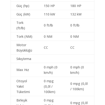
Güç (hp)
150 HP
180 HP
Güç (kW)
110 kW
132 kW
Tork
0 ft/lb
0 ft/lb
(ft/lb)
Tork (NM)
0 NM
0 NM
Motor
CC
CC
Büyüklüğü
Sıkıştırma
0 mph (0
0 mph (0
Max Hız
km/h)
km/h)
Otoyol
0 mpg
0 mpg (0,0l
Yakıt
(0,0l /
/ 100km)
Tüketimi
100km)
Birleşik
0 mpg
0 mpg (0,0l