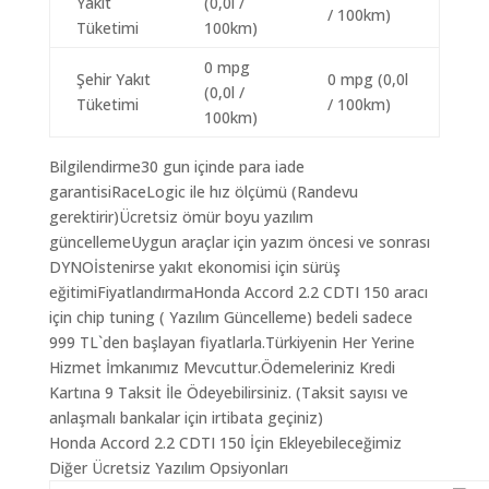
Yakıt
(0,0l /
/ 100km)
Tüketimi
100km)
0 mpg
Şehir Yakıt
0 mpg (0,0l
(0,0l /
Tüketimi
/ 100km)
100km)
Bilgilendirme30 gun içinde para iade
garantisiRaceLogic ile hız ölçümü (Randevu
gerektirir)Ücretsiz ömür boyu yazılım
güncellemeUygun araçlar için yazım öncesi ve sonrası
DYNOİstenirse yakıt ekonomisi için sürüş
eğitimiFiyatlandırmaHonda Accord 2.2 CDTI 150 aracı
için chip tuning ( Yazılım Güncelleme) bedeli sadece
999 TL`den başlayan fiyatlarla.Türkiyenin Her Yerine
Hizmet İmkanımız Mevcuttur.Ödemeleriniz Kredi
Kartına 9 Taksit İle Ödeyebilirsiniz. (Taksit sayısı ve
anlaşmalı bankalar için irtibata geçiniz)
Honda Accord 2.2 CDTI 150 İçin Ekleyebileceğimiz
Diğer Ücretsiz Yazılım Opsiyonları