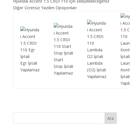
Hyundai Accent 1.5 CRDI 110 İçin Ekleyebileceğimiz
Diğer Ücretsiz Yazılım Opsiyonları
Start
Egr İptali
Lambda
Laun
Stop İptali
Yapılamaz
(O2) İptali
Kont
Yapılamaz
Yapılamaz
İptali
Yapı
Ara