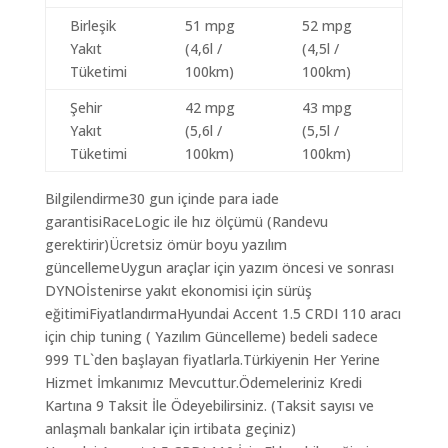
Birleşik
51 mpg
52 mpg
Yakıt
(4,6l /
(4,5l /
Tüketimi
100km)
100km)
Şehir
42 mpg
43 mpg
Yakıt
(5,6l /
(5,5l /
Tüketimi
100km)
100km)
Bilgilendirme30 gun içinde para iade
garantisiRaceLogic ile hız ölçümü (Randevu
gerektirir)Ücretsiz ömür boyu yazılım
güncellemeUygun araçlar için yazım öncesi ve sonrası
DYNOİstenirse yakıt ekonomisi için sürüş
eğitimiFiyatlandırmaHyundai Accent 1.5 CRDI 110 aracı
için chip tuning ( Yazılım Güncelleme) bedeli sadece
999 TL`den başlayan fiyatlarla.Türkiyenin Her Yerine
Hizmet İmkanımız Mevcuttur.Ödemeleriniz Kredi
Kartına 9 Taksit İle Ödeyebilirsiniz. (Taksit sayısı ve
anlaşmalı bankalar için irtibata geçiniz)