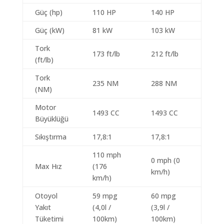
Güç (hp)
110 HP
140 HP
Güç (kW)
81 kW
103 kW
Tork
173 ft/lb
212 ft/lb
(ft/lb)
Tork
235 NM
288 NM
(NM)
Motor
1493 CC
1493 CC
Büyüklüğü
Sıkıştırma
17,8:1
17,8:1
110 mph
0 mph (0
Max Hız
(176
km/h)
km/h)
Otoyol
59 mpg
60 mpg
Yakıt
(4,0l /
(3,9l /
Tüketimi
100km)
100km)