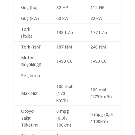
Güç (hp)
82 HP
112 HP
Güç (kW)
60 kW
82 kW
Tork
138 ft/lb
177 ft/lb
(ft/lb)
Tork (NM)
187 NM
240 NM
Motor
1493 CC
1493 CC
Büyüklüğü
Sıkıştırma
106 mph
109 mph
Max Hız
(170
(175 km/h)
km/h)
Otoyol
0 mpg
0 mpg (0,0l
Yakıt
(0,0l /
/ 100km)
Tüketimi
100km)