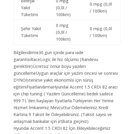
Birleşik
0 mpg
0 mpg (0,0l
Yakıt
(0,0l /
/ 100km)
Tüketimi
100km)
0 mpg
Şehir Yakıt
0 mpg (0,0l
(0,0l /
Tüketimi
/ 100km)
100km)
Bilgilendirme30 gun içinde para iade
garantisiRaceLogic ile hız ölçümü (Randevu
gerektirir)Ücretsiz ömür boyu yazılım
güncellemeUygun araçlar için yazım öncesi ve sonrası
DYNOİstenirse yakıt ekonomisi için sürüş
eğitimiFiyatlandırmaHyundai Accent 1.5 CRDI 82 aracı
için chip tuning ( Yazılım Güncelleme) bedeli sadece
999 TL`den başlayan fiyatlarla.Türkiyenin Her Yerine
Hizmet İmkanımız Mevcuttur.Ödemeleriniz Kredi
Kartına 9 Taksit İle Ödeyebilirsiniz. (Taksit sayısı ve
anlaşmalı bankalar için irtibata geçiniz)
Hyundai Accent 1.5 CRDI 82 İçin Ekleyebileceğimiz