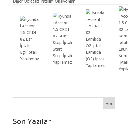
Diğer Ücretsiz Yazılım Opsiyonları
Start
Laun
Egr İptali
Lambda
Stop İptali
Kont
Yapılamaz
(O2) İptali
Yapılamaz
İptali
Yapılamaz
Yapı
Ara
Son Yazılar