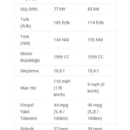
Güç (kW)
77 kW
83 kW
Tork
105 ft/lb
114 ft/lb
(ft/lb)
Tork
143 NM
155 NM
(NM)
Motor
1599 CC
1599 CC
Büyüklüğü
Sıkıştırma
10,0:1
10,0:1
110 mph
0 mph (0
Max Hız
(176
km/h)
km/h)
Otoyol
44 mpg
45 mpg
Yakıt
(5,4l /
(5,2l /
Tüketimi
100km)
100km)
Birleşik
37 mpg
39 mpg