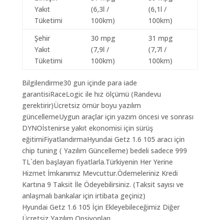
Yakıt
(6,3l /
(6,1l /
Tüketimi
100km)
100km)
Şehir
30 mpg
31 mpg
Yakıt
(7,9l /
(7,7l /
Tüketimi
100km)
100km)
Bilgilendirme30 gun içinde para iade
garantisiRaceLogic ile hız ölçümü (Randevu
gerektirir)Ücretsiz ömür boyu yazılım
güncellemeUygun araçlar için yazım öncesi ve sonrası
DYNOİstenirse yakıt ekonomisi için sürüş
eğitimiFiyatlandırmaHyundai Getz 1.6 105 aracı için
chip tuning ( Yazılım Güncelleme) bedeli sadece 999
TL`den başlayan fiyatlarla.Türkiyenin Her Yerine
Hizmet İmkanımız Mevcuttur.Ödemeleriniz Kredi
Kartına 9 Taksit İle Ödeyebilirsiniz. (Taksit sayısı ve
anlaşmalı bankalar için irtibata geçiniz)
Hyundai Getz 1.6 105 İçin Ekleyebileceğimiz Diğer
Ücretsiz Yazılım Opsiyonları