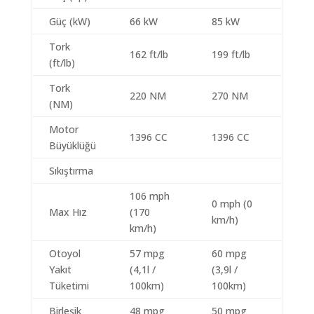
Güç (kW)
66 kW
85 kW
Tork
162 ft/lb
199 ft/lb
(ft/lb)
Tork
220 NM
270 NM
(NM)
Motor
1396 CC
1396 CC
Büyüklüğü
Sıkıştırma
106 mph
0 mph (0
Max Hız
(170
km/h)
km/h)
Otoyol
57 mpg
60 mpg
Yakıt
(4,1l /
(3,9l /
Tüketimi
100km)
100km)
Birleşik
48 mpg
50 mpg