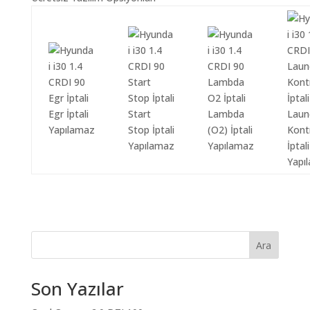
Egr İptali
Start
Lambda
Laun
Yapılamaz
Stop İptali
(O2) İptali
Kont
Yapılamaz
Yapılamaz
İptali
Yapı
Ara
Son Yazılar