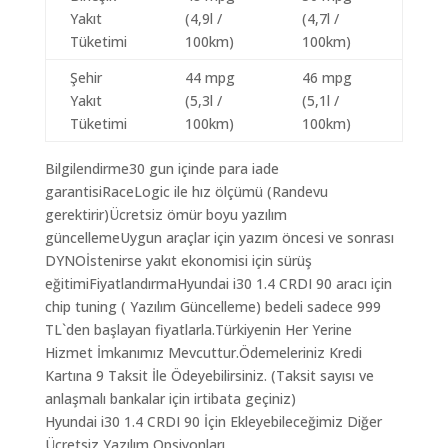
Yakıt
(4,9l /
(4,7l /
Tüketimi
100km)
100km)
Şehir
44 mpg
46 mpg
Yakıt
(5,3l /
(5,1l /
Tüketimi
100km)
100km)
Bilgilendirme30 gun içinde para iade
garantisiRaceLogic ile hız ölçümü (Randevu
gerektirir)Ücretsiz ömür boyu yazılım
güncellemeUygun araçlar için yazım öncesi ve sonrası
DYNOİstenirse yakıt ekonomisi için sürüş
eğitimiFiyatlandırmaHyundai i30 1.4 CRDI 90 aracı için
chip tuning ( Yazılım Güncelleme) bedeli sadece 999
TL`den başlayan fiyatlarla.Türkiyenin Her Yerine
Hizmet İmkanımız Mevcuttur.Ödemeleriniz Kredi
Kartına 9 Taksit İle Ödeyebilirsiniz. (Taksit sayısı ve
anlaşmalı bankalar için irtibata geçiniz)
Hyundai i30 1.4 CRDI 90 İçin Ekleyebileceğimiz Diğer
Ücretsiz Yazılım Opsiyonları