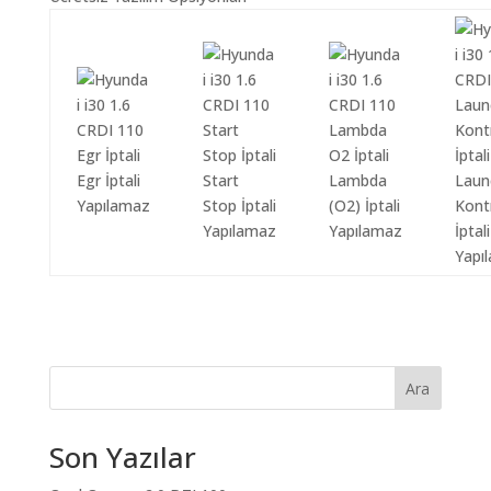
Egr İptali
Start
Lambda
Laun
Yapılamaz
Stop İptali
(O2) İptali
Kont
Yapılamaz
Yapılamaz
İptali
Yapı
Ara
Son Yazılar