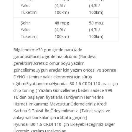
Yakıt
(4,5l /
(4,3l /
Tüketimi
100km)
100km)
Şehir
48 mpg
50 mpg
Yakıt
(4,9l /
(4,7l /
Tüketimi
100km)
100km)
Bilgilendirme30 gun içinde para iade
garantisiRaceLogic ile hız ölçümü (Randevu
gerektirir)Ücretsiz ömür boyu yazılım
güncellemeUygun araçlar için yazım öncesi ve sonrası
DYNOİstenirse yakıt ekonomisi için sürüş
eğitimiFiyatlandırmaHyundai i30 1.6 CRDI 110 aracı için
chip tuning ( Yazılım Güncelleme) bedeli sadece 999
TL`den başlayan fiyatlarla.Türkiyenin Her Yerine
Hizmet İmkanımız Mevcuttur.Ödemeleriniz Kredi
Kartına 9 Taksit İle Ödeyebilirsiniz. (Taksit sayısı ve
anlaşmalı bankalar için irtibata geçiniz)
Hyundai i30 1.6 CRDI 110 İçin Ekleyebileceğimiz Diğer
Ücretsiz Yazılım Opsiyonları