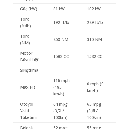
Güç (kW)
81 kW
102 kW
Tork
192 ft/lb
229 ft/lb
(ft/lb)
Tork
260 NM
310 NM
(NM)
Motor
1582 CC
1582 CC
Büyüklüğü
Sıkıştırma
116 mph
0 mph (0
Max Hız
(185
km/h)
km/h)
Otoyol
64 mpg
65 mpg
Yakıt
(3,7l /
(3,6l /
Tüketimi
100km)
100km)
Birleşik
52 mpg
55 mpg