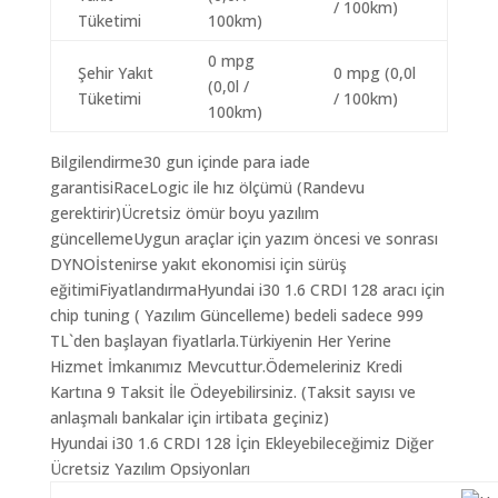
/ 100km)
Tüketimi
100km)
0 mpg
Şehir Yakıt
0 mpg (0,0l
(0,0l /
Tüketimi
/ 100km)
100km)
Bilgilendirme30 gun içinde para iade
garantisiRaceLogic ile hız ölçümü (Randevu
gerektirir)Ücretsiz ömür boyu yazılım
güncellemeUygun araçlar için yazım öncesi ve sonrası
DYNOİstenirse yakıt ekonomisi için sürüş
eğitimiFiyatlandırmaHyundai i30 1.6 CRDI 128 aracı için
chip tuning ( Yazılım Güncelleme) bedeli sadece 999
TL`den başlayan fiyatlarla.Türkiyenin Her Yerine
Hizmet İmkanımız Mevcuttur.Ödemeleriniz Kredi
Kartına 9 Taksit İle Ödeyebilirsiniz. (Taksit sayısı ve
anlaşmalı bankalar için irtibata geçiniz)
Hyundai i30 1.6 CRDI 128 İçin Ekleyebileceğimiz Diğer
Ücretsiz Yazılım Opsiyonları