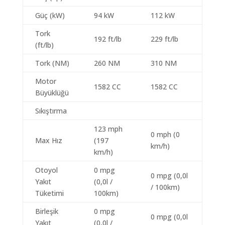
Güç (kW)
94 kW
112 kW
Tork
192 ft/lb
229 ft/lb
(ft/lb)
Tork (NM)
260 NM
310 NM
Motor
1582 CC
1582 CC
Büyüklüğü
Sıkıştırma
123 mph
0 mph (0
Max Hız
(197
km/h)
km/h)
Otoyol
0 mpg
0 mpg (0,0l
Yakıt
(0,0l /
/ 100km)
Tüketimi
100km)
Birleşik
0 mpg
0 mpg (0,0l
Yakıt
(0,0l /