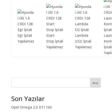
Egr İptali
Start
Lambda
Laun
Yapılamaz
Stop İptali
(O2) İptali
Kont
Yapılamaz
Yapılamaz
İptali
Yapı
Ara
Son Yazılar
Opel Omega 2.0 DTI 100