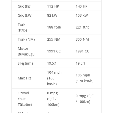
Güç (hp)
112 HP
140 HP
Güç (kW)
82 kW
103 kW
Tork
188 ft/lb
221 ft/lb
(ft/lb)
Tork (NM)
255 NM
300 NM
Motor
1991 CC
1991 CC
Büyüklüğü
Sıkıştırma
19.5:1
19.5:1
104 mph
106 mph
Max Hız
(166
(170 km/h)
km/h)
Otoyol
0 mpg
0 mpg (0,0l
Yakıt
(0,0l /
/ 100km)
Tüketimi
100km)