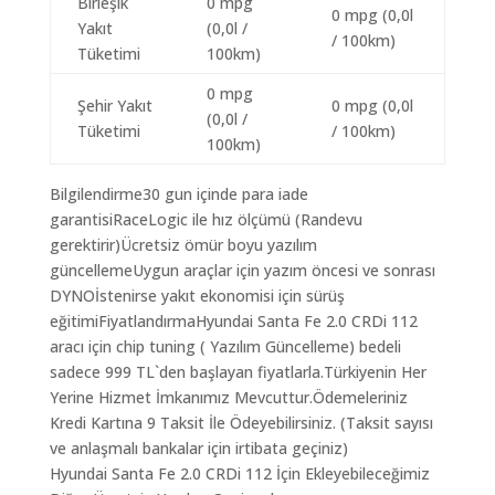
Birleşik
0 mpg
0 mpg (0,0l
Yakıt
(0,0l /
/ 100km)
Tüketimi
100km)
0 mpg
Şehir Yakıt
0 mpg (0,0l
(0,0l /
Tüketimi
/ 100km)
100km)
Bilgilendirme30 gun içinde para iade
garantisiRaceLogic ile hız ölçümü (Randevu
gerektirir)Ücretsiz ömür boyu yazılım
güncellemeUygun araçlar için yazım öncesi ve sonrası
DYNOİstenirse yakıt ekonomisi için sürüş
eğitimiFiyatlandırmaHyundai Santa Fe 2.0 CRDi 112
aracı için chip tuning ( Yazılım Güncelleme) bedeli
sadece 999 TL`den başlayan fiyatlarla.Türkiyenin Her
Yerine Hizmet İmkanımız Mevcuttur.Ödemeleriniz
Kredi Kartına 9 Taksit İle Ödeyebilirsiniz. (Taksit sayısı
ve anlaşmalı bankalar için irtibata geçiniz)
Hyundai Santa Fe 2.0 CRDi 112 İçin Ekleyebileceğimiz