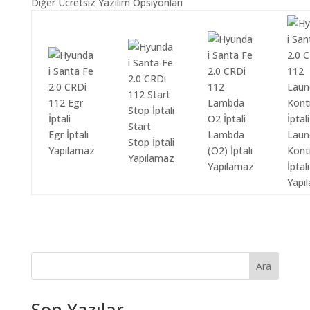
Diğer Ücretsiz Yazılım Opsiyonları
Start
Egr İptali
Lambda
Laun
Stop İptali
Yapılamaz
(O2) İptali
Kont
Yapılamaz
Yapılamaz
İptali
Yapı
Ara
Son Yazılar