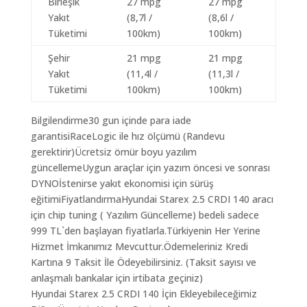
Birleşik
27 mpg
27 mpg
Yakıt
(8,7l /
(8,6l /
Tüketimi
100km)
100km)
Şehir
21 mpg
21 mpg
Yakıt
(11,4l /
(11,3l /
Tüketimi
100km)
100km)
Bilgilendirme30 gun içinde para iade
garantisiRaceLogic ile hız ölçümü (Randevu
gerektirir)Ücretsiz ömür boyu yazılım
güncellemeUygun araçlar için yazım öncesi ve sonrası
DYNOİstenirse yakıt ekonomisi için sürüş
eğitimiFiyatlandırmaHyundai Starex 2.5 CRDI 140 aracı
için chip tuning ( Yazılım Güncelleme) bedeli sadece
999 TL`den başlayan fiyatlarla.Türkiyenin Her Yerine
Hizmet İmkanımız Mevcuttur.Ödemeleriniz Kredi
Kartına 9 Taksit İle Ödeyebilirsiniz. (Taksit sayısı ve
anlaşmalı bankalar için irtibata geçiniz)
Hyundai Starex 2.5 CRDI 140 İçin Ekleyebileceğimiz