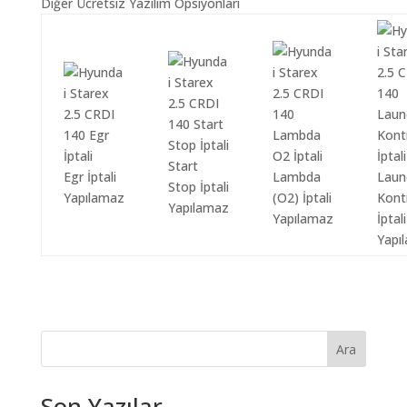
Diğer Ücretsiz Yazılım Opsiyonları
Start
Egr İptali
Lambda
Laun
Stop İptali
Yapılamaz
(O2) İptali
Kont
Yapılamaz
Yapılamaz
İptali
Yapı
Ara
Son Yazılar