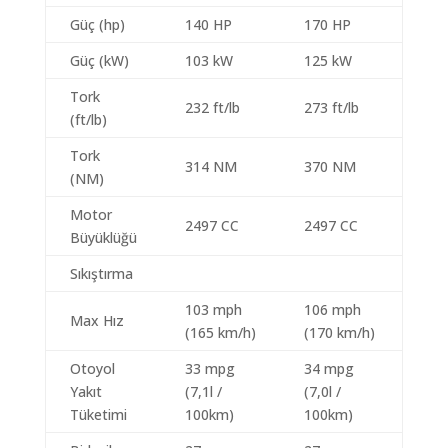
Güç (hp)
140 HP
170 HP
Güç (kW)
103 kW
125 kW
Tork
232 ft/lb
273 ft/lb
(ft/lb)
Tork
314 NM
370 NM
(NM)
Motor
2497 CC
2497 CC
Büyüklüğü
Sıkıştırma
103 mph
106 mph
Max Hız
(165 km/h)
(170 km/h)
Otoyol
33 mpg
34 mpg
Yakıt
(7,1l /
(7,0l /
Tüketimi
100km)
100km)