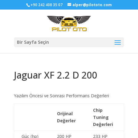
+90 242 408 35 07
alper@pilototo.com
Bir Sayfa Seçin
Jaguar XF 2.2 D 200
Yazılım Öncesi ve Sonrası Performans Değerleri
Chip
Orijinal
Tuning
Değerler
Değerleri
Güç (hp)
200 HP
233 HP