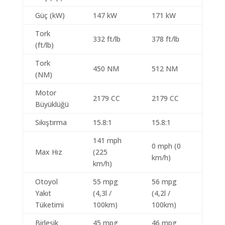
Güç (kW)
147 kW
171 kW
Tork
332 ft/lb
378 ft/lb
(ft/lb)
Tork
450 NM
512 NM
(NM)
Motor
2179 CC
2179 CC
Büyüklüğü
Sıkıştırma
15.8:1
15.8:1
141 mph
0 mph (0
Max Hız
(225
km/h)
km/h)
Otoyol
55 mpg
56 mpg
Yakıt
(4,3l /
(4,2l /
Tüketimi
100km)
100km)
Birleşik
45 mpg
46 mpg