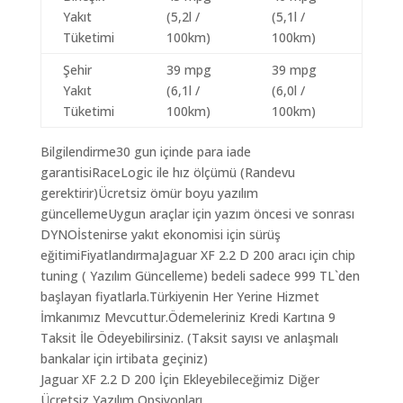
Yakıt
(5,2l /
(5,1l /
Tüketimi
100km)
100km)
Şehir
39 mpg
39 mpg
Yakıt
(6,1l /
(6,0l /
Tüketimi
100km)
100km)
Bilgilendirme30 gun içinde para iade
garantisiRaceLogic ile hız ölçümü (Randevu
gerektirir)Ücretsiz ömür boyu yazılım
güncellemeUygun araçlar için yazım öncesi ve sonrası
DYNOİstenirse yakıt ekonomisi için sürüş
eğitimiFiyatlandırmaJaguar XF 2.2 D 200 aracı için chip
tuning ( Yazılım Güncelleme) bedeli sadece 999 TL`den
başlayan fiyatlarla.Türkiyenin Her Yerine Hizmet
İmkanımız Mevcuttur.Ödemeleriniz Kredi Kartına 9
Taksit İle Ödeyebilirsiniz. (Taksit sayısı ve anlaşmalı
bankalar için irtibata geçiniz)
Jaguar XF 2.2 D 200 İçin Ekleyebileceğimiz Diğer
Ücretsiz Yazılım Opsiyonları