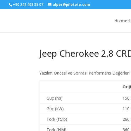
+90 242 408 35 07
alper@pilototo.com
Hizmetl
Jeep Cherokee 2.8 CR
Yazılım Öncesi ve Sonrası Performans Değerleri
Orij
Güç (hp)
150
Güç (kW)
110
Tork (ft/lb)
266 
Tork (NM)
360