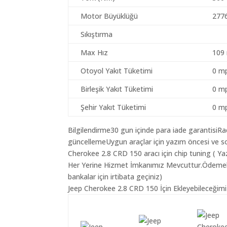
Motor Büyüklüğü
277
Sıkıştırma
Max Hız
109
Otoyol Yakıt Tüketimi
0 mp
Birleşik Yakıt Tüketimi
0 mp
Şehir Yakıt Tüketimi
0 mp
Bilgilendirme30 gun içinde para iade garantisiR
güncellemeUygun araçlar için yazım öncesi ve so
Cherokee 2.8 CRD 150 aracı için chip tuning ( Ya
Her Yerine Hizmet İmkanımız Mevcuttur.Ödemelerin
bankalar için irtibata geçiniz)
Jeep Cherokee 2.8 CRD 150 İçin Ekleyebileceğimi