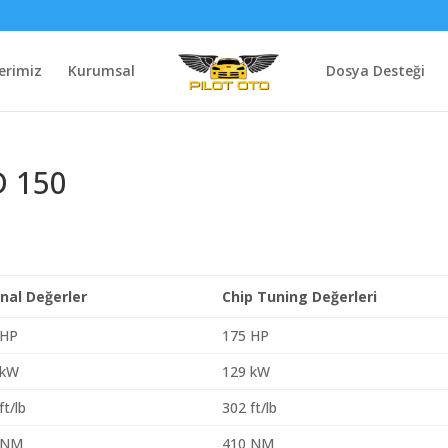
erimiz
Kurumsal
Dosya Desteği
D 150
inal Değerler
Chip Tuning Değerleri
 HP
175 HP
 kW
129 kW
ft/lb
302 ft/lb
 NM
410 NM