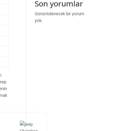
Son yorumlar
Görüntülenecek bir yorum
yok.
m
Jeep
enin
malı