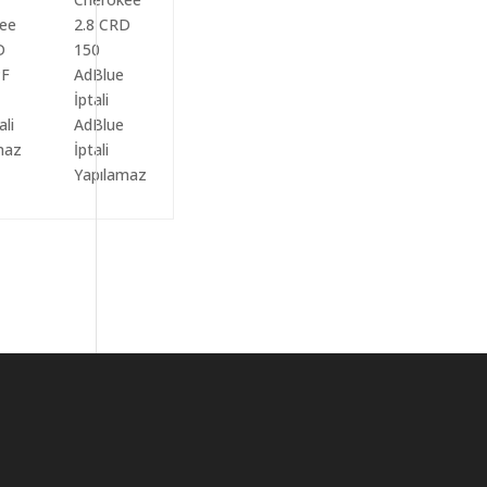
ali
AdBlue
maz
İptali
Yapılamaz