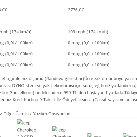
6 CC
2776 CC
 mph (174 km/h)
109 mph (174 km/h)
g (0,0l / 100km)
0 mpg (0,0l / 100km)
g (0,0l / 100km)
0 mpg (0,0l / 100km)
g (0,0l / 100km)
0 mpg (0,0l / 100km)
aceLogic ile hız ölçümü (Randevu gerektirir)Ücretsiz ömür boyu yazılı
nrası DYNOİstenirse yakıt ekonomisi için sürüş eğitimiFiyatlandırma
zılım Güncelleme) bedeli sadece 999 TL`den başlayan fiyatlarla.Türkiy
iz Kredi Kartına 9 Taksit İle Ödeyebilirsiniz. (Taksit sayısı ve anlaş
z Diğer Ücretsiz Yazılım Opsiyonları