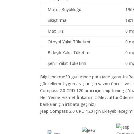
Motor Büyüklüğü
196
Sıkıştırma
18:1
Max Hız
0 mp
Otoyol Yakıt Tüketimi
0 mp
Birleşik Yakıt Tüketimi
0 mp
Şehir Yakıt Tüketimi
0 mp
Bilgilendirme30 gun içinde para iade garantisiR
güncellemeUygun araçlar için yazım öncesi ve so
Compass 2.0 CRD 120 aracı için chip tuning ( Ya
Her Yerine Hizmet İmkanımız Mevcuttur.Ödemelerin
bankalar için irtibata geçiniz)
Jeep Compass 2.0 CRD 120 İçin Ekleyebileceğimiz