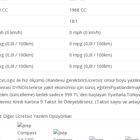
8 CC
1968 CC
18:1
h (0 km/h)
0 mph (0 km/h)
g (0,0l / 100km)
0 mpg (0,0l / 100km)
g (0,0l / 100km)
0 mpg (0,0l / 100km)
g (0,0l / 100km)
0 mpg (0,0l / 100km)
aceLogic ile hız ölçümü (Randevu gerektirir)Ücretsiz ömür boyu yazılı
nrası DYNOİstenirse yakıt ekonomisi için sürüş eğitimiFiyatlandırma
zılım Güncelleme) bedeli sadece 999 TL`den başlayan fiyatlarla.Türkiy
iz Kredi Kartına 9 Taksit İle Ödeyebilirsiniz. (Taksit sayısı ve anlaş
 Diğer Ücretsiz Yazılım Opsiyonları