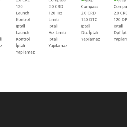
Launch
Hız Limiti
Dtc İptali
Dpf İpt
li
Kontrol
İptali
Yapılamaz
Yapıla
az
İptali
Yapılamaz
Yapılamaz