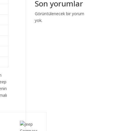
Son yorumlar
Görüntülenecek bir yorum
yok.
m
Jeep
enin
malı