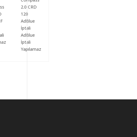
ali
AdBlue
maz
İptali
Yapılamaz