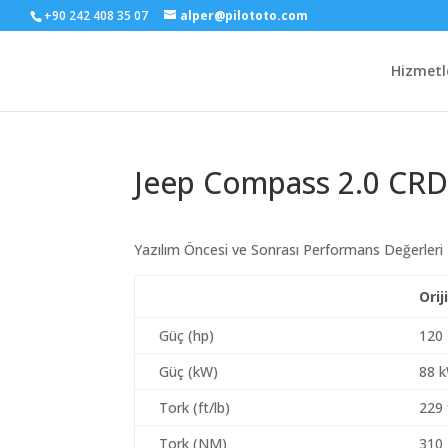
+90 242 408 35 07
alper@pilototo.com
Hizmetl
Jeep Compass 2.0 CRD
Yazılım Öncesi ve Sonrası Performans Değerleri
Orij
Güç (hp)
120
Güç (kW)
88 
Tork (ft/lb)
229 
Tork (NM)
310