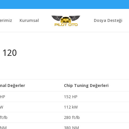
erimiz
Kurumsal
Dosya Desteği
 120
inal Değerler
Chip Tuning Değerleri
 HP
152 HP
kW
112 kW
ft/lb
280 ft/lb
 NM
380 NM