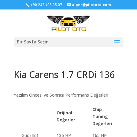
+90 242 408 35 07
alper@pilototo.com
Bir Sayfa Seçin
Kia Carens 1.7 CRDi 136
Yazılım Öncesi ve Sonrası Performans Değerleri
Chip
Orijinal
Tuning
Değerler
Değerleri
Güç (hp)
136 HP
165 HP