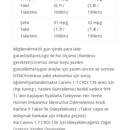
Yakıt
(6,1l /
(5,8l /
Tüketimi
100km)
100km)
Şehir
31 mpg
32 mpg
Yakıt
(7,7l /
(7,4l /
Tüketimi
100km)
100km)
Bilgilendirme30 gun içinde para iade
garantisiRaceLogic ile hız ölçümü (Randevu
gerektirir)Ücretsiz ömür boyu yazılım
güncellemeUygun araçlar için yazım öncesi ve sonrası
DYNOİstenirse yakıt ekonomisi için sürüş
eğitimiFiyatlandırmaKia Carens 1.7 CRDi 136 aracı için
chip tuning ( Yazılım Güncelleme) bedeli sadece 999
TL`den başlayan fiyatlarla.Türkiyenin Her Yerine
Hizmet İmkanımız Mevcuttur.Ödemeleriniz Kredi
Kartına 9 Taksit İle Ödeyebilirsiniz. (Taksit sayısı ve
anlaşmalı bankalar için irtibata geçiniz)
Kia Carens 1.7 CRDi 136 İçin Ekleyebileceğimiz Diğer
Ücretsiz Yazılım Opsiyonları