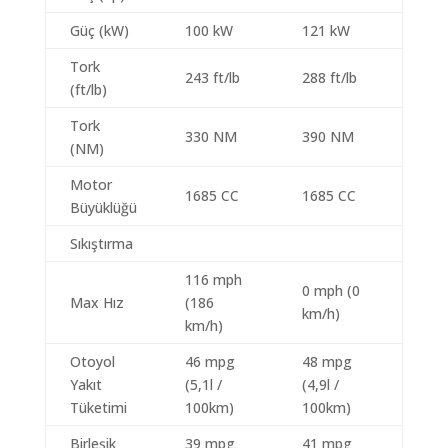
Güç (kW)
100 kW
121 kW
Tork
243 ft/lb
288 ft/lb
(ft/lb)
Tork
330 NM
390 NM
(NM)
Motor
1685 CC
1685 CC
Büyüklüğü
Sıkıştırma
116 mph
0 mph (0
Max Hız
(186
km/h)
km/h)
Otoyol
46 mpg
48 mpg
Yakıt
(5,1l /
(4,9l /
Tüketimi
100km)
100km)
Birleşik
39 mpg
41 mpg