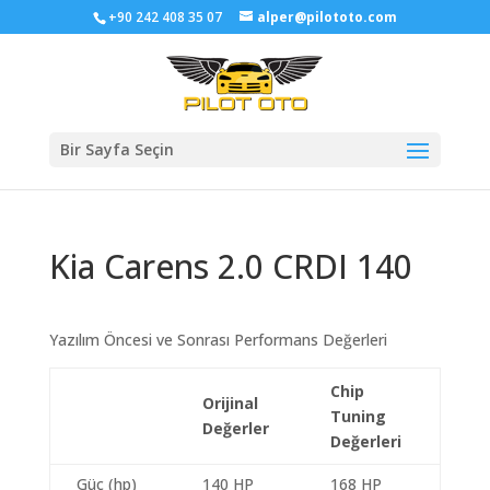
+90 242 408 35 07
alper@pilototo.com
Bir Sayfa Seçin
Kia Carens 2.0 CRDI 140
Yazılım Öncesi ve Sonrası Performans Değerleri
Chip
Orijinal
Tuning
Değerler
Değerleri
Güç (hp)
140 HP
168 HP