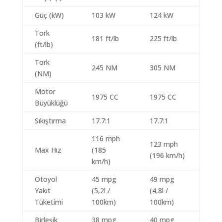
Güç (kW)
103 kW
124 kW
Tork
181 ft/lb
225 ft/lb
(ft/lb)
Tork
245 NM
305 NM
(NM)
Motor
1975 CC
1975 CC
Büyüklüğü
Sıkıştırma
17.7:1
17.7:1
116 mph
123 mph
Max Hız
(185
(196 km/h)
km/h)
Otoyol
45 mpg
49 mpg
Yakıt
(5,2l /
(4,8l /
Tüketimi
100km)
100km)
Birleşik
38 mpg
40 mpg