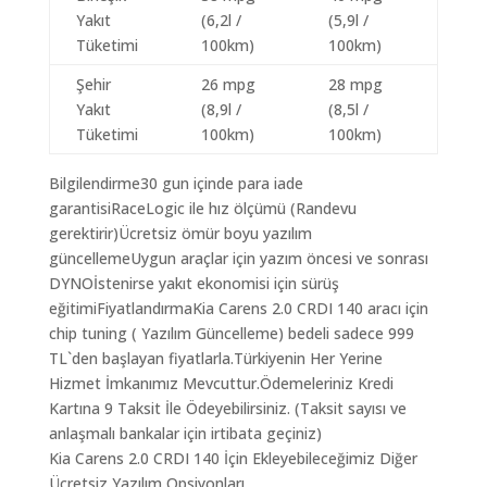
Yakıt
(6,2l /
(5,9l /
Tüketimi
100km)
100km)
Şehir
26 mpg
28 mpg
Yakıt
(8,9l /
(8,5l /
Tüketimi
100km)
100km)
Bilgilendirme30 gun içinde para iade
garantisiRaceLogic ile hız ölçümü (Randevu
gerektirir)Ücretsiz ömür boyu yazılım
güncellemeUygun araçlar için yazım öncesi ve sonrası
DYNOİstenirse yakıt ekonomisi için sürüş
eğitimiFiyatlandırmaKia Carens 2.0 CRDI 140 aracı için
chip tuning ( Yazılım Güncelleme) bedeli sadece 999
TL`den başlayan fiyatlarla.Türkiyenin Her Yerine
Hizmet İmkanımız Mevcuttur.Ödemeleriniz Kredi
Kartına 9 Taksit İle Ödeyebilirsiniz. (Taksit sayısı ve
anlaşmalı bankalar için irtibata geçiniz)
Kia Carens 2.0 CRDI 140 İçin Ekleyebileceğimiz Diğer
Ücretsiz Yazılım Opsiyonları