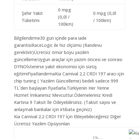
0 mpg
Şehir Yakıt
0 mpg (0,0l
(0,0l /
Tüketimi
/ 100km)
100km)
Bilgilendirme30 gun içinde para iade
garantisiRaceLogic ile hız ölçümü (Randevu
gerektirir)Ücretsiz ömür boyu yazılım
güncellemeUygun araçlar için yazım öncesi ve sonrası
DYNOİstenirse yakıt ekonomisi için sürüş
eğitimiFiyatlandırmaKia Carnival 2.2 CRDI 197 aracı için
chip tuning ( Yazılım Güncelleme) bedeli sadece 999
TL`den başlayan fiyatlarla.Türkiyenin Her Yerine
Hizmet İmkanımız Mevcuttur.Ödemeleriniz Kredi
Kartına 9 Taksit İle Ödeyebilirsiniz. (Taksit sayısı ve
anlaşmalı bankalar için irtibata geçiniz)
Kia Carnival 2.2 CRDI 197 İçin Ekleyebileceğimiz Diğer
Ücretsiz Yazılım Opsiyonları