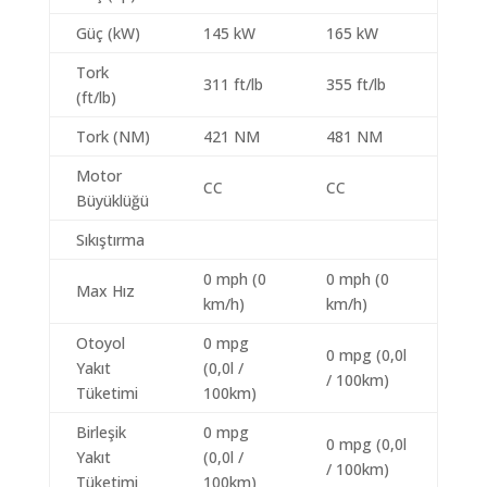
Güç (kW)
145 kW
165 kW
Tork
311 ft/lb
355 ft/lb
(ft/lb)
Tork (NM)
421 NM
481 NM
Motor
CC
CC
Büyüklüğü
Sıkıştırma
0 mph (0
0 mph (0
Max Hız
km/h)
km/h)
Otoyol
0 mpg
0 mpg (0,0l
Yakıt
(0,0l /
/ 100km)
Tüketimi
100km)
Birleşik
0 mpg
0 mpg (0,0l
Yakıt
(0,0l /
/ 100km)
Tüketimi
100km)