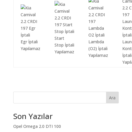
Start
Egr İptali
Lambda
Laun
Stop İptali
Yapılamaz
(O2) İptali
Kont
Yapılamaz
Yapılamaz
İptali
Yapı
Ara
Son Yazılar
Opel Omega 2.0 DTI 100