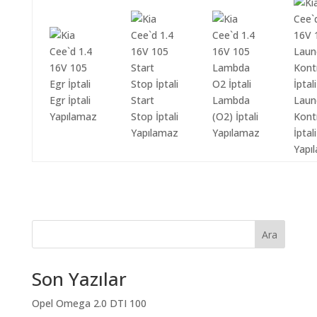
Egr İptali
Start
Lambda
Laun
Yapılamaz
Stop İptali
(O2) İptali
Kont
Yapılamaz
Yapılamaz
İptali
Yapı
Ara
Son Yazılar
Opel Omega 2.0 DTI 100