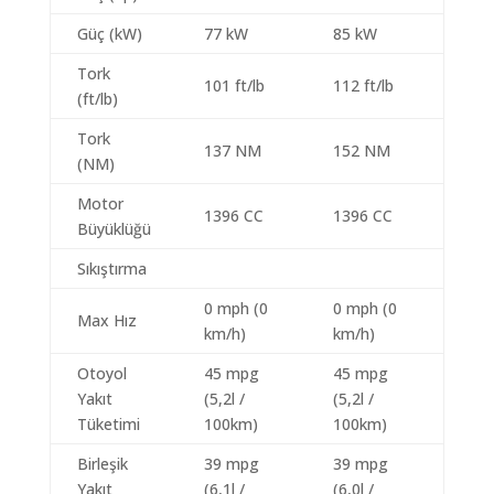
Güç (kW)
77 kW
85 kW
Tork
101 ft/lb
112 ft/lb
(ft/lb)
Tork
137 NM
152 NM
(NM)
Motor
1396 CC
1396 CC
Büyüklüğü
Sıkıştırma
0 mph (0
0 mph (0
Max Hız
km/h)
km/h)
Otoyol
45 mpg
45 mpg
Yakıt
(5,2l /
(5,2l /
Tüketimi
100km)
100km)
Birleşik
39 mpg
39 mpg
Yakıt
(6,1l /
(6,0l /