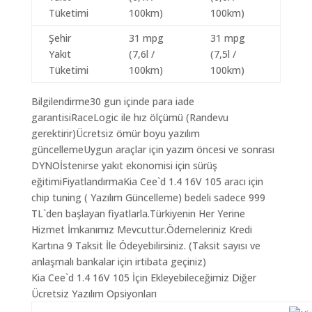
Tüketimi
100km)
100km)
Şehir
31 mpg
31 mpg
Yakıt
(7,6l /
(7,5l /
Tüketimi
100km)
100km)
Bilgilendirme30 gun içinde para iade
garantisiRaceLogic ile hız ölçümü (Randevu
gerektirir)Ücretsiz ömür boyu yazılım
güncellemeUygun araçlar için yazım öncesi ve sonrası
DYNOİstenirse yakıt ekonomisi için sürüş
eğitimiFiyatlandırmaKia Cee`d 1.4 16V 105 aracı için
chip tuning ( Yazılım Güncelleme) bedeli sadece 999
TL`den başlayan fiyatlarla.Türkiyenin Her Yerine
Hizmet İmkanımız Mevcuttur.Ödemeleriniz Kredi
Kartına 9 Taksit İle Ödeyebilirsiniz. (Taksit sayısı ve
anlaşmalı bankalar için irtibata geçiniz)
Kia Cee`d 1.4 16V 105 İçin Ekleyebileceğimiz Diğer
Ücretsiz Yazılım Opsiyonları