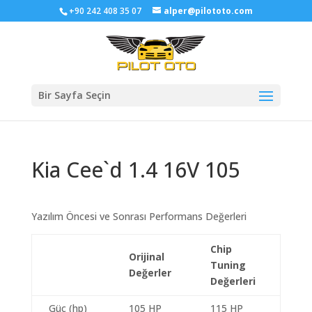
+90 242 408 35 07
alper@pilototo.com
Bir Sayfa Seçin
Kia Cee`d 1.4 16V 105
Yazılım Öncesi ve Sonrası Performans Değerleri
Chip
Orijinal
Tuning
Değerler
Değerleri
Güç (hp)
105 HP
115 HP