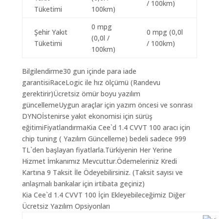
/ 100km)
Tüketimi
100km)
0 mpg
Şehir Yakıt
0 mpg (0,0l
(0,0l /
Tüketimi
/ 100km)
100km)
Bilgilendirme30 gun içinde para iade
garantisiRaceLogic ile hız ölçümü (Randevu
gerektirir)Ücretsiz ömür boyu yazılım
güncellemeUygun araçlar için yazım öncesi ve sonrası
DYNOİstenirse yakıt ekonomisi için sürüş
eğitimiFiyatlandırmaKia Cee`d 1.4 CVVT 100 aracı için
chip tuning ( Yazılım Güncelleme) bedeli sadece 999
TL`den başlayan fiyatlarla.Türkiyenin Her Yerine
Hizmet İmkanımız Mevcuttur.Ödemeleriniz Kredi
Kartına 9 Taksit İle Ödeyebilirsiniz. (Taksit sayısı ve
anlaşmalı bankalar için irtibata geçiniz)
Kia Cee`d 1.4 CVVT 100 İçin Ekleyebileceğimiz Diğer
Ücretsiz Yazılım Opsiyonları