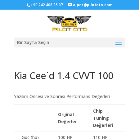
+90 242 408 35 07
alper@pilototo.com
Bir Sayfa Seçin
Kia Cee`d 1.4 CVVT 100
Yazılım Öncesi ve Sonrası Performans Değerleri
Chip
Orijinal
Tuning
Değerler
Değerleri
Güç (hp)
100 HP
110 HP