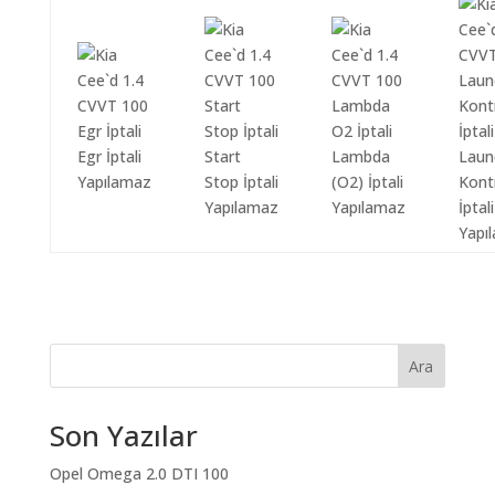
Egr İptali
Start
Lambda
Laun
Yapılamaz
Stop İptali
(O2) İptali
Kont
Yapılamaz
Yapılamaz
İptali
Yapı
Ara
Son Yazılar
Opel Omega 2.0 DTI 100