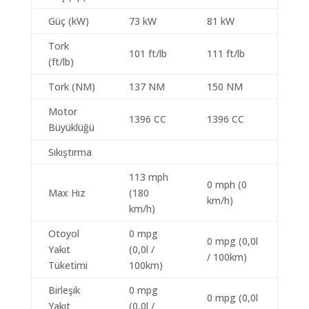
Güç (kW)
73 kW
81 kW
Tork
101 ft/lb
111 ft/lb
(ft/lb)
Tork (NM)
137 NM
150 NM
Motor
1396 CC
1396 CC
Büyüklüğü
Sıkıştırma
113 mph
0 mph (0
Max Hız
(180
km/h)
km/h)
Otoyol
0 mpg
0 mpg (0,0l
Yakıt
(0,0l /
/ 100km)
Tüketimi
100km)
Birleşik
0 mpg
0 mpg (0,0l
Yakıt
(0,0l /