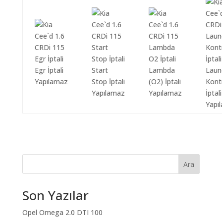
Egr İptali
Start
Lambda
Laun
Yapılamaz
Stop İptali
(O2) İptali
Kont
Yapılamaz
Yapılamaz
İptali
Yapı
Ara
Son Yazılar
Opel Omega 2.0 DTI 100