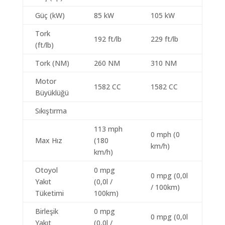
Güç (kW)
85 kW
105 kW
Tork
192 ft/lb
229 ft/lb
(ft/lb)
Tork (NM)
260 NM
310 NM
Motor
1582 CC
1582 CC
Büyüklüğü
Sıkıştırma
113 mph
0 mph (0
Max Hız
(180
km/h)
km/h)
Otoyol
0 mpg
0 mpg (0,0l
Yakıt
(0,0l /
/ 100km)
Tüketimi
100km)
Birleşik
0 mpg
0 mpg (0,0l
Yakıt
(0,0l /