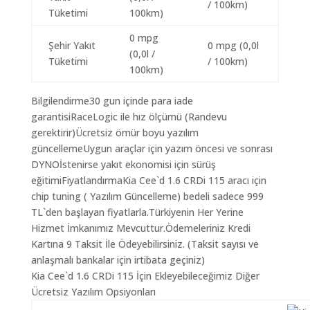
/ 100km)
Tüketimi
100km)
0 mpg
Şehir Yakıt
0 mpg (0,0l
(0,0l /
Tüketimi
/ 100km)
100km)
Bilgilendirme30 gun içinde para iade
garantisiRaceLogic ile hız ölçümü (Randevu
gerektirir)Ücretsiz ömür boyu yazılım
güncellemeUygun araçlar için yazım öncesi ve sonrası
DYNOİstenirse yakıt ekonomisi için sürüş
eğitimiFiyatlandırmaKia Cee`d 1.6 CRDi 115 aracı için
chip tuning ( Yazılım Güncelleme) bedeli sadece 999
TL`den başlayan fiyatlarla.Türkiyenin Her Yerine
Hizmet İmkanımız Mevcuttur.Ödemeleriniz Kredi
Kartına 9 Taksit İle Ödeyebilirsiniz. (Taksit sayısı ve
anlaşmalı bankalar için irtibata geçiniz)
Kia Cee`d 1.6 CRDi 115 İçin Ekleyebileceğimiz Diğer
Ücretsiz Yazılım Opsiyonları