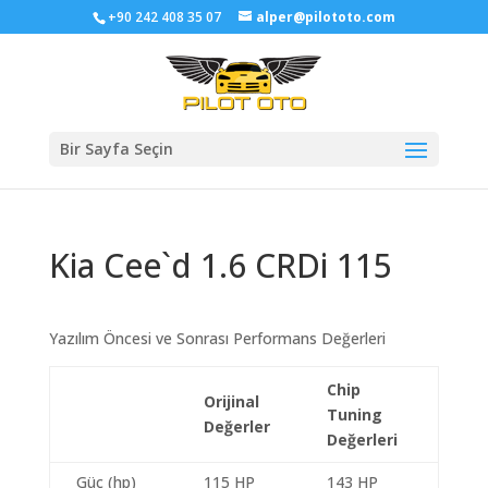
+90 242 408 35 07
alper@pilototo.com
Bir Sayfa Seçin
Kia Cee`d 1.6 CRDi 115
Yazılım Öncesi ve Sonrası Performans Değerleri
Chip
Orijinal
Tuning
Değerler
Değerleri
Güç (hp)
115 HP
143 HP