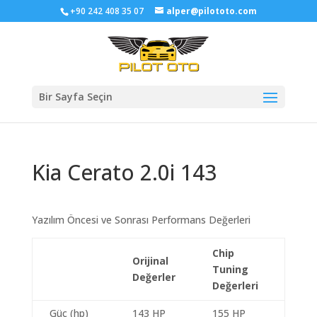
+90 242 408 35 07
alper@pilototo.com
Bir Sayfa Seçin
Kia Cerato 2.0i 143
Yazılım Öncesi ve Sonrası Performans Değerleri
Chip
Orijinal
Tuning
Değerler
Değerleri
Güç (hp)
143 HP
155 HP