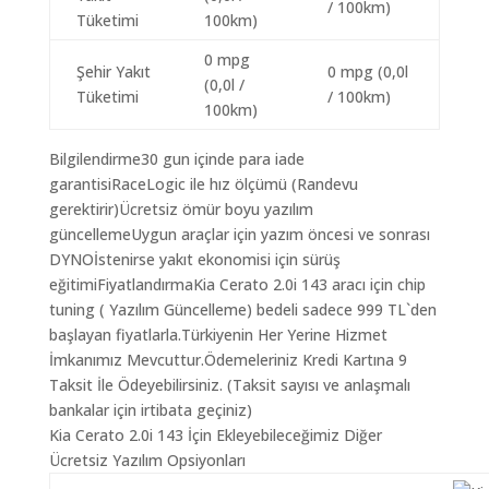
/ 100km)
Tüketimi
100km)
0 mpg
Şehir Yakıt
0 mpg (0,0l
(0,0l /
Tüketimi
/ 100km)
100km)
Bilgilendirme30 gun içinde para iade
garantisiRaceLogic ile hız ölçümü (Randevu
gerektirir)Ücretsiz ömür boyu yazılım
güncellemeUygun araçlar için yazım öncesi ve sonrası
DYNOİstenirse yakıt ekonomisi için sürüş
eğitimiFiyatlandırmaKia Cerato 2.0i 143 aracı için chip
tuning ( Yazılım Güncelleme) bedeli sadece 999 TL`den
başlayan fiyatlarla.Türkiyenin Her Yerine Hizmet
İmkanımız Mevcuttur.Ödemeleriniz Kredi Kartına 9
Taksit İle Ödeyebilirsiniz. (Taksit sayısı ve anlaşmalı
bankalar için irtibata geçiniz)
Kia Cerato 2.0i 143 İçin Ekleyebileceğimiz Diğer
Ücretsiz Yazılım Opsiyonları