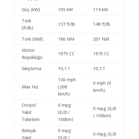
Güç (kW)
105 kW
114 kW
Tork
137 ft/lb
148 ft/lb
(ft/lb)
Tork (NM)
186 NM
201 NM
Motor
1975 CC
1975 CC
Büyüklüğü
Sıkıştırma
10,1:1
10,1:1
130 mph
0 mph (0
Max Hız
(208
km/h)
km/h)
Otoyol
0 mpg
0 mpg (0,0l
Yakıt
(0,0l /
/ 100km)
Tüketimi
100km)
Birleşik
0 mpg
0 mpg (0,0l
Yakıt
(0,0l /