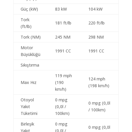
Güç (kW)
83 kW
104 kW
Tork
181 ft/lb
220 ft/lb
(ft/lb)
Tork (NM)
245 NM
298 NM
Motor
1991 CC
1991 CC
Büyüklüğü
Sıkıştırma
119 mph
124 mph
Max Hız
(190
(198 km/h)
km/h)
Otoyol
0 mpg
0 mpg (0,0l
Yakıt
(0,0l /
/ 100km)
Tüketimi
100km)
Birleşik
0 mpg
0 mpg (0,0l
Yakıt
(0,0l /