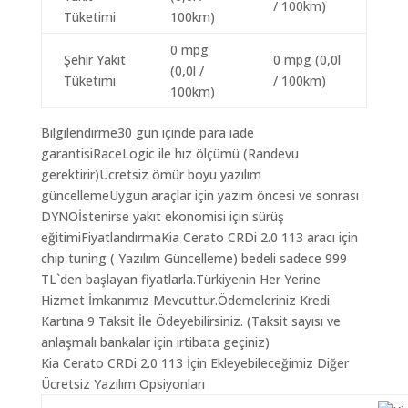
/ 100km)
Tüketimi
100km)
0 mpg
Şehir Yakıt
0 mpg (0,0l
(0,0l /
Tüketimi
/ 100km)
100km)
Bilgilendirme30 gun içinde para iade
garantisiRaceLogic ile hız ölçümü (Randevu
gerektirir)Ücretsiz ömür boyu yazılım
güncellemeUygun araçlar için yazım öncesi ve sonrası
DYNOİstenirse yakıt ekonomisi için sürüş
eğitimiFiyatlandırmaKia Cerato CRDi 2.0 113 aracı için
chip tuning ( Yazılım Güncelleme) bedeli sadece 999
TL`den başlayan fiyatlarla.Türkiyenin Her Yerine
Hizmet İmkanımız Mevcuttur.Ödemeleriniz Kredi
Kartına 9 Taksit İle Ödeyebilirsiniz. (Taksit sayısı ve
anlaşmalı bankalar için irtibata geçiniz)
Kia Cerato CRDi 2.0 113 İçin Ekleyebileceğimiz Diğer
Ücretsiz Yazılım Opsiyonları