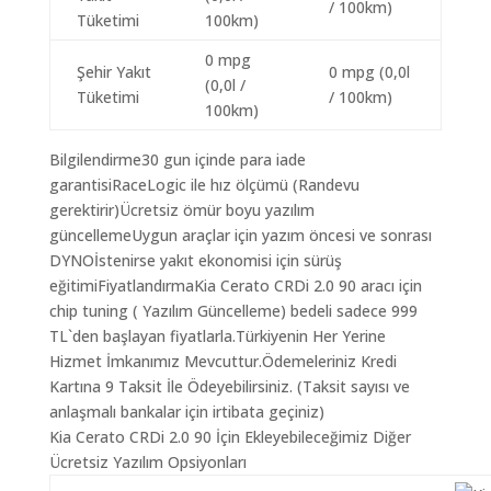
/ 100km)
Tüketimi
100km)
0 mpg
Şehir Yakıt
0 mpg (0,0l
(0,0l /
Tüketimi
/ 100km)
100km)
Bilgilendirme30 gun içinde para iade
garantisiRaceLogic ile hız ölçümü (Randevu
gerektirir)Ücretsiz ömür boyu yazılım
güncellemeUygun araçlar için yazım öncesi ve sonrası
DYNOİstenirse yakıt ekonomisi için sürüş
eğitimiFiyatlandırmaKia Cerato CRDi 2.0 90 aracı için
chip tuning ( Yazılım Güncelleme) bedeli sadece 999
TL`den başlayan fiyatlarla.Türkiyenin Her Yerine
Hizmet İmkanımız Mevcuttur.Ödemeleriniz Kredi
Kartına 9 Taksit İle Ödeyebilirsiniz. (Taksit sayısı ve
anlaşmalı bankalar için irtibata geçiniz)
Kia Cerato CRDi 2.0 90 İçin Ekleyebileceğimiz Diğer
Ücretsiz Yazılım Opsiyonları