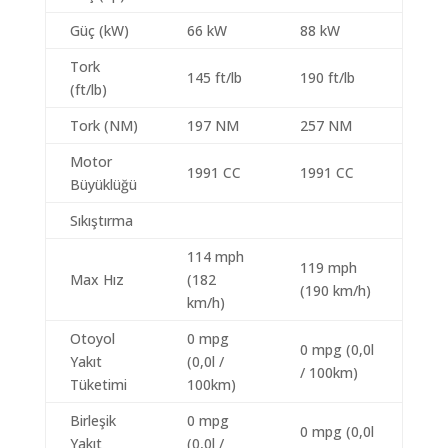
Güç (kW)
66 kW
88 kW
Tork
145 ft/lb
190 ft/lb
(ft/lb)
Tork (NM)
197 NM
257 NM
Motor
1991 CC
1991 CC
Büyüklüğü
Sıkıştırma
114 mph
119 mph
Max Hız
(182
(190 km/h)
km/h)
Otoyol
0 mpg
0 mpg (0,0l
Yakıt
(0,0l /
/ 100km)
Tüketimi
100km)
Birleşik
0 mpg
0 mpg (0,0l
Yakıt
(0,0l /